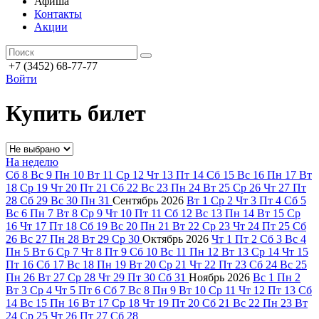
Афиша
Контакты
Акции
+7 (3452) 68-77-77
Войти
Купить билет
На неделю
Сб
8
Вс
9
Пн
10
Вт
11
Ср
12
Чт
13
Пт
14
Сб
15
Вс
16
Пн
17
Вт
18
Ср
19
Чт
20
Пт
21
Сб
22
Вс
23
Пн
24
Вт
25
Ср
26
Чт
27
Пт
28
Сб
29
Вс
30
Пн
31
Сентябрь
2026
Вт
1
Ср
2
Чт
3
Пт
4
Сб
5
Вс
6
Пн
7
Вт
8
Ср
9
Чт
10
Пт
11
Сб
12
Вс
13
Пн
14
Вт
15
Ср
16
Чт
17
Пт
18
Сб
19
Вс
20
Пн
21
Вт
22
Ср
23
Чт
24
Пт
25
Сб
26
Вс
27
Пн
28
Вт
29
Ср
30
Октябрь
2026
Чт
1
Пт
2
Сб
3
Вс
4
Пн
5
Вт
6
Ср
7
Чт
8
Пт
9
Сб
10
Вс
11
Пн
12
Вт
13
Ср
14
Чт
15
Пт
16
Сб
17
Вс
18
Пн
19
Вт
20
Ср
21
Чт
22
Пт
23
Сб
24
Вс
25
Пн
26
Вт
27
Ср
28
Чт
29
Пт
30
Сб
31
Ноябрь
2026
Вс
1
Пн
2
Вт
3
Ср
4
Чт
5
Пт
6
Сб
7
Вс
8
Пн
9
Вт
10
Ср
11
Чт
12
Пт
13
Сб
14
Вс
15
Пн
16
Вт
17
Ср
18
Чт
19
Пт
20
Сб
21
Вс
22
Пн
23
Вт
24
Ср
25
Чт
26
Пт
27
Сб
28