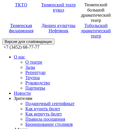
ТКТО
Тюменский театр
Тюменский
кукол
большой
драматический
театр
Тюменская
Дворец культуры
Тобольский
филармония
Нефтяник
драматический
театр
Версия для слабовидящих
+7 (3452) 68-77-77
О нас
О театре
Залы
Репертуар
Труппа
Руководство
Партнеры
Новости
Зрителям
Подарочный сертификат
Как купить билет
Как вернуть билет
Правила посещения
Бронирование столиков