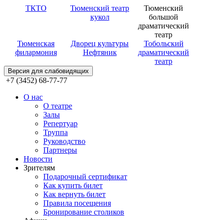
ТКТО
Тюменский театр
Тюменский
кукол
большой
драматический
театр
Тюменская
Дворец культуры
Тобольский
филармония
Нефтяник
драматический
театр
Версия для слабовидящих
+7 (3452) 68-77-77
О нас
О театре
Залы
Репертуар
Труппа
Руководство
Партнеры
Новости
Зрителям
Подарочный сертификат
Как купить билет
Как вернуть билет
Правила посещения
Бронирование столиков