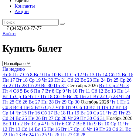
Афиша
Контакты
Акции
+7 (3452) 68-77-77
Войти
Купить билет
На неделю
Чт
6
Пт
7
Сб
8
Вс
9
Пн
10
Вт
11
Ср
12
Чт
13
Пт
14
Сб
15
Вс
16
Пн
17
Вт
18
Ср
19
Чт
20
Пт
21
Сб
22
Вс
23
Пн
24
Вт
25
Ср
26
Чт
27
Пт
28
Сб
29
Вс
30
Пн
31
Сентябрь
2026
Вт
1
Ср
2
Чт
3
Пт
4
Сб
5
Вс
6
Пн
7
Вт
8
Ср
9
Чт
10
Пт
11
Сб
12
Вс
13
Пн
14
Вт
15
Ср
16
Чт
17
Пт
18
Сб
19
Вс
20
Пн
21
Вт
22
Ср
23
Чт
24
Пт
25
Сб
26
Вс
27
Пн
28
Вт
29
Ср
30
Октябрь
2026
Чт
1
Пт
2
Сб
3
Вс
4
Пн
5
Вт
6
Ср
7
Чт
8
Пт
9
Сб
10
Вс
11
Пн
12
Вт
13
Ср
14
Чт
15
Пт
16
Сб
17
Вс
18
Пн
19
Вт
20
Ср
21
Чт
22
Пт
23
Сб
24
Вс
25
Пн
26
Вт
27
Ср
28
Чт
29
Пт
30
Сб
31
Ноябрь
2026
Вс
1
Пн
2
Вт
3
Ср
4
Чт
5
Пт
6
Сб
7
Вс
8
Пн
9
Вт
10
Ср
11
Чт
12
Пт
13
Сб
14
Вс
15
Пн
16
Вт
17
Ср
18
Чт
19
Пт
20
Сб
21
Вс
22
Пн
23
Вт
24
Ср
25
Чт
26
Пт
27
Сб
28