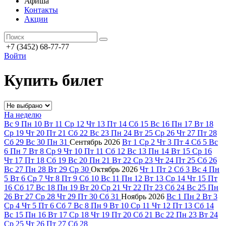
Афиша
Контакты
Акции
+7 (3452) 68-77-77
Войти
Купить билет
На неделю
Вс
9
Пн
10
Вт
11
Ср
12
Чт
13
Пт
14
Сб
15
Вс
16
Пн
17
Вт
18
Ср
19
Чт
20
Пт
21
Сб
22
Вс
23
Пн
24
Вт
25
Ср
26
Чт
27
Пт
28
Сб
29
Вс
30
Пн
31
Сентябрь
2026
Вт
1
Ср
2
Чт
3
Пт
4
Сб
5
Вс
6
Пн
7
Вт
8
Ср
9
Чт
10
Пт
11
Сб
12
Вс
13
Пн
14
Вт
15
Ср
16
Чт
17
Пт
18
Сб
19
Вс
20
Пн
21
Вт
22
Ср
23
Чт
24
Пт
25
Сб
26
Вс
27
Пн
28
Вт
29
Ср
30
Октябрь
2026
Чт
1
Пт
2
Сб
3
Вс
4
Пн
5
Вт
6
Ср
7
Чт
8
Пт
9
Сб
10
Вс
11
Пн
12
Вт
13
Ср
14
Чт
15
Пт
16
Сб
17
Вс
18
Пн
19
Вт
20
Ср
21
Чт
22
Пт
23
Сб
24
Вс
25
Пн
26
Вт
27
Ср
28
Чт
29
Пт
30
Сб
31
Ноябрь
2026
Вс
1
Пн
2
Вт
3
Ср
4
Чт
5
Пт
6
Сб
7
Вс
8
Пн
9
Вт
10
Ср
11
Чт
12
Пт
13
Сб
14
Вс
15
Пн
16
Вт
17
Ср
18
Чт
19
Пт
20
Сб
21
Вс
22
Пн
23
Вт
24
Ср
25
Чт
26
Пт
27
Сб
28