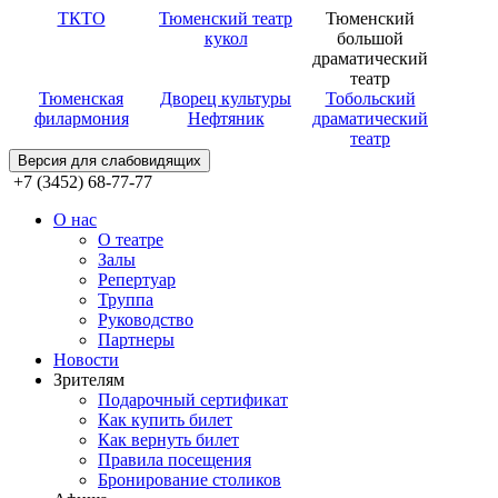
ТКТО
Тюменский театр
Тюменский
кукол
большой
драматический
театр
Тюменская
Дворец культуры
Тобольский
филармония
Нефтяник
драматический
театр
Версия для слабовидящих
+7 (3452) 68-77-77
О нас
О театре
Залы
Репертуар
Труппа
Руководство
Партнеры
Новости
Зрителям
Подарочный сертификат
Как купить билет
Как вернуть билет
Правила посещения
Бронирование столиков