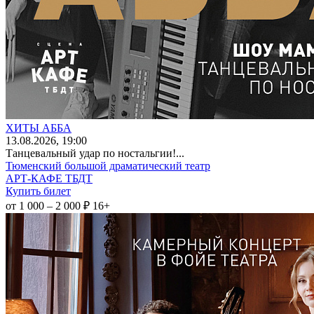
ХИТЫ АББА
13
.08.2026
, 19:00
Танцевальный удар по ностальгии!...
Тюменский большой драматический театр
АРТ-КАФЕ ТБДТ
Купить билет
от 1 000 – 2 000 ₽
16+