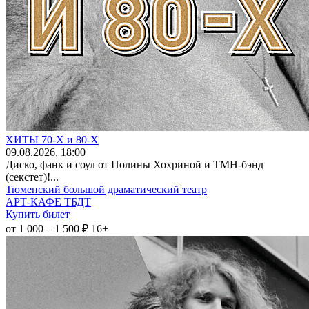
ХИТЫ 70-Х и 80-Х
09
.08.2026
, 18:00
Диско, фанк и соул от Полины Хохриной и ТМН-бэнд
(секстет)!...
Тюменский большой драматический театр
АРТ-КАФЕ ТБДТ
Купить билет
от 1 000 – 1 500 ₽
16+