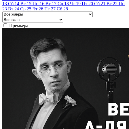
13
Сб
14
Вс
15
Пн
16
Вт
17
Ср
18
Чт
19
Пт
20
Сб
21
Вс
22
Пн
23
Вт
24
Ср
25
Чт
26
Пт
27
Сб
28
Премьера