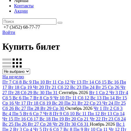
Афиша
Контакты
Акции
+7 (3452) 68-77-77
Войти
Купить билет
На неделю
Пт
7
Сб
8
Вс
9
Пн
10
Вт
11
Ср
12
Чт
13
Пт
14
Сб
15
Вс
16
Пн
17
Вт
18
Ср
19
Чт
20
Пт
21
Сб
22
Вс
23
Пн
24
Вт
25
Ср
26
Чт
27
Пт
28
Сб
29
Вс
30
Пн
31
Сентябрь
2026
Вт
1
Ср
2
Чт
3
Пт
4
Сб
5
Вс
6
Пн
7
Вт
8
Ср
9
Чт
10
Пт
11
Сб
12
Вс
13
Пн
14
Вт
15
Ср
16
Чт
17
Пт
18
Сб
19
Вс
20
Пн
21
Вт
22
Ср
23
Чт
24
Пт
25
Сб
26
Вс
27
Пн
28
Вт
29
Ср
30
Октябрь
2026
Чт
1
Пт
2
Сб
3
Вс
4
Пн
5
Вт
6
Ср
7
Чт
8
Пт
9
Сб
10
Вс
11
Пн
12
Вт
13
Ср
14
Чт
15
Пт
16
Сб
17
Вс
18
Пн
19
Вт
20
Ср
21
Чт
22
Пт
23
Сб
24
Вс
25
Пн
26
Вт
27
Ср
28
Чт
29
Пт
30
Сб
31
Ноябрь
2026
Вс
1
Пн
2
Вт
3
Ср
4
Чт
5
Пт
6
Сб
7
Вс
8
Пн
9
Вт
10
Ср
11
Чт
12
Пт