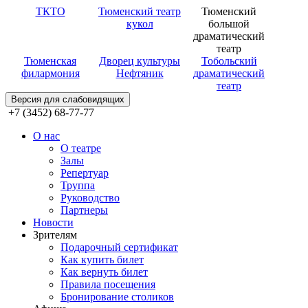
ТКТО
Тюменский театр
Тюменский
кукол
большой
драматический
театр
Тюменская
Дворец культуры
Тобольский
филармония
Нефтяник
драматический
театр
Версия для слабовидящих
+7 (3452) 68-77-77
О нас
О театре
Залы
Репертуар
Труппа
Руководство
Партнеры
Новости
Зрителям
Подарочный сертификат
Как купить билет
Как вернуть билет
Правила посещения
Бронирование столиков