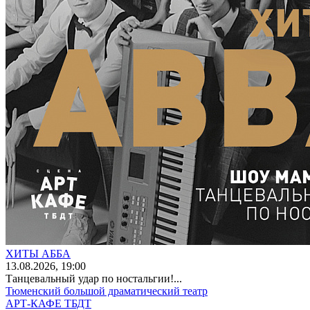
ХИТЫ АББА
13
.08.2026
, 19:00
Танцевальный удар по ностальгии!...
Тюменский большой драматический театр
АРТ-КАФЕ ТБДТ