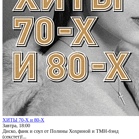
ХИТЫ 70-Х и 80-Х
Завтра, 18:00
Диско, фанк и соул от Полины Хохриной и ТМН-бэнд
(секстет)!...