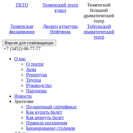
ТКТО
Тюменский театр
Тюменский
кукол
большой
драматический
театр
Тюменская
Дворец культуры
Тобольский
филармония
Нефтяник
драматический
театр
Версия для слабовидящих
+7 (3452) 68-77-77
О нас
О театре
Залы
Репертуар
Труппа
Руководство
Партнеры
Новости
Зрителям
Подарочный сертификат
Как купить билет
Как вернуть билет
Правила посещения
Бронирование столиков