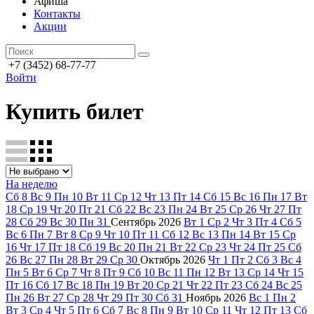
Афиша
Контакты
Акции
+7 (3452) 68-77-77
Войти
Купить билет
На неделю
Сб
8
Вс
9
Пн
10
Вт
11
Ср
12
Чт
13
Пт
14
Сб
15
Вс
16
Пн
17
Вт
18
Ср
19
Чт
20
Пт
21
Сб
22
Вс
23
Пн
24
Вт
25
Ср
26
Чт
27
Пт
28
Сб
29
Вс
30
Пн
31
Сентябрь
2026
Вт
1
Ср
2
Чт
3
Пт
4
Сб
5
Вс
6
Пн
7
Вт
8
Ср
9
Чт
10
Пт
11
Сб
12
Вс
13
Пн
14
Вт
15
Ср
16
Чт
17
Пт
18
Сб
19
Вс
20
Пн
21
Вт
22
Ср
23
Чт
24
Пт
25
Сб
26
Вс
27
Пн
28
Вт
29
Ср
30
Октябрь
2026
Чт
1
Пт
2
Сб
3
Вс
4
Пн
5
Вт
6
Ср
7
Чт
8
Пт
9
Сб
10
Вс
11
Пн
12
Вт
13
Ср
14
Чт
15
Пт
16
Сб
17
Вс
18
Пн
19
Вт
20
Ср
21
Чт
22
Пт
23
Сб
24
Вс
25
Пн
26
Вт
27
Ср
28
Чт
29
Пт
30
Сб
31
Ноябрь
2026
Вс
1
Пн
2
Вт
3
Ср
4
Чт
5
Пт
6
Сб
7
Вс
8
Пн
9
Вт
10
Ср
11
Чт
12
Пт
13
Сб