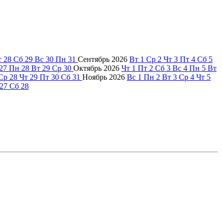
т
28
Сб
29
Вс
30
Пн
31
Сентябрь
2026
Вт
1
Ср
2
Чт
3
Пт
4
Сб
5
27
Пн
28
Вт
29
Ср
30
Октябрь
2026
Чт
1
Пт
2
Сб
3
Вс
4
Пн
5
Вт
Ср
28
Чт
29
Пт
30
Сб
31
Ноябрь
2026
Вс
1
Пн
2
Вт
3
Ср
4
Чт
5
27
Сб
28