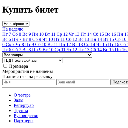
Купить билет
На неделю
Пт
7
Сб
8
Вс
9
Пн
10
Вт
11
Ср
12
Чт
13
Пт
14
Сб
15
Вс
16
Пн
1
Вс
6
Пн
7
Вт
8
Ср
9
Чт
10
Пт
11
Сб
12
Вс
13
Пн
14
Вт
15
Ср
16
6
Ср
7
Чт
8
Пт
9
Сб
10
Вс
11
Пн
12
Вт
13
Ср
14
Чт
15
Пт
16
Сб
Пт
6
Сб
7
Вс
8
Пн
9
Вт
10
Ср
11
Чт
12
Пт
13
Сб
14
Вс
15
Пн
16
Премьера
Мероприятия не найдены
Подписаться на рассылку
О театре
Залы
Репертуар
Труппа
Руководство
Партнеры