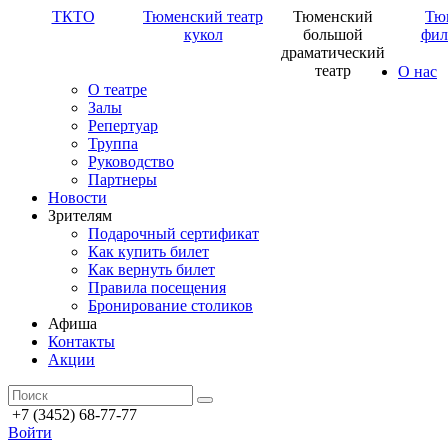
ТКТО
Тюменский театр
Тюменский
Тю
кукол
большой
фил
драматический
театр
О нас
О театре
Залы
Репертуар
Труппа
Руководство
Партнеры
Новости
Зрителям
Подарочный сертификат
Как купить билет
Как вернуть билет
Правила посещения
Бронирование столиков
Афиша
Контакты
Акции
+7 (3452) 68-77-77
Войти