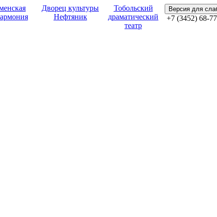
менская
Дворец культуры
Тобольский
Версия для сл
армония
Нефтяник
драматический
+7 (3452) 68-77
театр