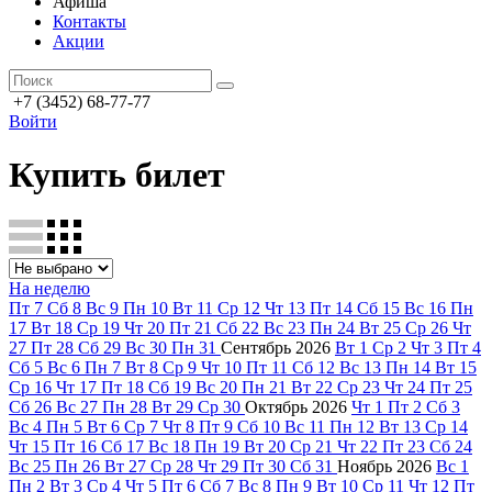
Афиша
Контакты
Акции
+7 (3452) 68-77-77
Войти
Купить билет
На неделю
Пт
7
Сб
8
Вс
9
Пн
10
Вт
11
Ср
12
Чт
13
Пт
14
Сб
15
Вс
16
Пн
17
Вт
18
Ср
19
Чт
20
Пт
21
Сб
22
Вс
23
Пн
24
Вт
25
Ср
26
Чт
27
Пт
28
Сб
29
Вс
30
Пн
31
Сентябрь
2026
Вт
1
Ср
2
Чт
3
Пт
4
Сб
5
Вс
6
Пн
7
Вт
8
Ср
9
Чт
10
Пт
11
Сб
12
Вс
13
Пн
14
Вт
15
Ср
16
Чт
17
Пт
18
Сб
19
Вс
20
Пн
21
Вт
22
Ср
23
Чт
24
Пт
25
Сб
26
Вс
27
Пн
28
Вт
29
Ср
30
Октябрь
2026
Чт
1
Пт
2
Сб
3
Вс
4
Пн
5
Вт
6
Ср
7
Чт
8
Пт
9
Сб
10
Вс
11
Пн
12
Вт
13
Ср
14
Чт
15
Пт
16
Сб
17
Вс
18
Пн
19
Вт
20
Ср
21
Чт
22
Пт
23
Сб
24
Вс
25
Пн
26
Вт
27
Ср
28
Чт
29
Пт
30
Сб
31
Ноябрь
2026
Вс
1
Пн
2
Вт
3
Ср
4
Чт
5
Пт
6
Сб
7
Вс
8
Пн
9
Вт
10
Ср
11
Чт
12
Пт