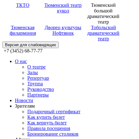
ТКТО
Тюменский театр
Тюменский
кукол
большой
драматический
театр
Тюменская
Дворец культуры
Тобольский
филармония
Нефтяник
драматический
театр
Версия для слабовидящих
+7 (3452) 68-77-77
О нас
О театре
Залы
Репертуар
Труппа
Руководство
Партнеры
Новости
Зрителям
Подарочный сертификат
Как купить билет
Как вернуть билет
Правила посещения
Бронирование столиков