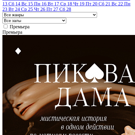
13
Сб
14
Вс
15
Пн
16
Вт
17
Ср
18
Чт
19
Пт
20
Сб
21
Вс
22
Пн
23
Вт
24
Ср
25
Чт
26
Пт
27
Сб
28
Премьера
Премьера