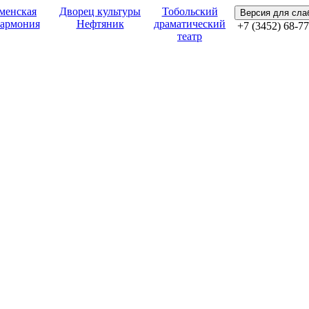
менская
Дворец культуры
Тобольский
Версия для сл
армония
Нефтяник
драматический
+7 (3452) 68-77
театр