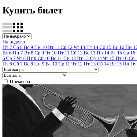
Купить билет
На неделю
Пт
7
Сб
8
Вс
9
Пн
10
Вт
11
Ср
12
Чт
13
Пт
14
Сб
15
Вс
16
Пн
1
Вс
6
Пн
7
Вт
8
Ср
9
Чт
10
Пт
11
Сб
12
Вс
13
Пн
14
Вт
15
Ср
16
6
Ср
7
Чт
8
Пт
9
Сб
10
Вс
11
Пн
12
Вт
13
Ср
14
Чт
15
Пт
16
Сб
Пт
6
Сб
7
Вс
8
Пн
9
Вт
10
Ср
11
Чт
12
Пт
13
Сб
14
Вс
15
Пн
16
Премьера