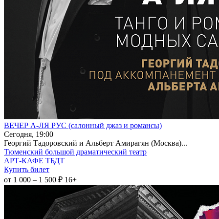
ВЕЧЕР А-ЛЯ РУС (салонный джаз и романсы)
Сегодня, 19:00
Георгий Тадоровский и Альберт Амирагян (Москва)...
Тюменский большой драматический театр
АРТ-КАФЕ ТБДТ
Купить билет
от 1 000 – 1 500 ₽
16+