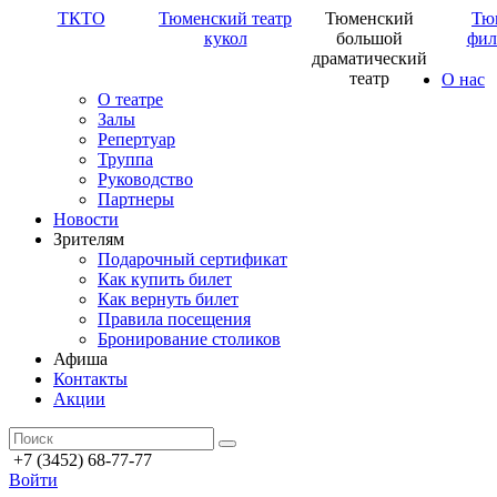
ТКТО
Тюменский театр
Тюменский
Тю
кукол
большой
фил
драматический
театр
О нас
О театре
Залы
Репертуар
Труппа
Руководство
Партнеры
Новости
Зрителям
Подарочный сертификат
Как купить билет
Как вернуть билет
Правила посещения
Бронирование столиков
Афиша
Контакты
Акции
+7 (3452) 68-77-77
Войти