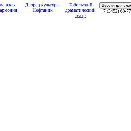
менская
Дворец культуры
Тобольский
Версия для сл
армония
Нефтяник
драматический
+7 (3452) 68-77
театр