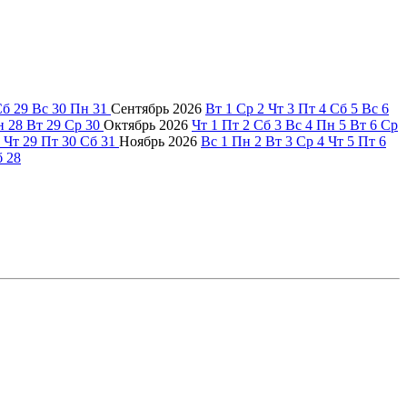
Сб
29
Вс
30
Пн
31
Сентябрь
2026
Вт
1
Ср
2
Чт
3
Пт
4
Сб
5
Вс
6
н
28
Вт
29
Ср
30
Октябрь
2026
Чт
1
Пт
2
Сб
3
Вс
4
Пн
5
Вт
6
Ср
Чт
29
Пт
30
Сб
31
Ноябрь
2026
Вс
1
Пн
2
Вт
3
Ср
4
Чт
5
Пт
6
б
28