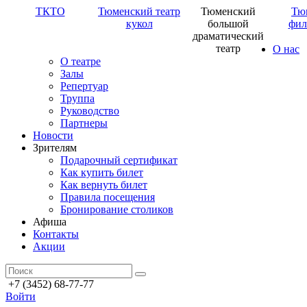
ТКТО
Тюменский театр
Тюменский
Тю
кукол
большой
фил
драматический
театр
О нас
О театре
Залы
Репертуар
Труппа
Руководство
Партнеры
Новости
Зрителям
Подарочный сертификат
Как купить билет
Как вернуть билет
Правила посещения
Бронирование столиков
Афиша
Контакты
Акции
+7 (3452) 68-77-77
Войти