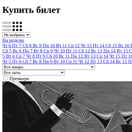
Купить билет
На неделю
Чт
6
Пт
7
Сб
8
Вс
9
Пн
10
Вт
11
Ср
12
Чт
13
Пт
14
Сб
15
Вс
16
Сб
5
Вс
6
Пн
7
Вт
8
Ср
9
Чт
10
Пт
11
Сб
12
Вс
13
Пн
14
Вт
15
С
5
Вт
6
Ср
7
Чт
8
Пт
9
Сб
10
Вс
11
Пн
12
Вт
13
Ср
14
Чт
15
Пт
1
Чт
5
Пт
6
Сб
7
Вс
8
Пн
9
Вт
10
Ср
11
Чт
12
Пт
13
Сб
14
Вс
15
П
Премьера