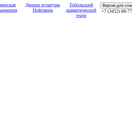
менская
Дворец культуры
Тобольский
Версия для сл
армония
Нефтяник
драматический
+7 (3452) 68-77
театр