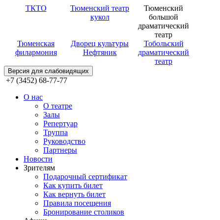
ТКТО
Тюменский театр
Тюменский
кукол
большой
драматический
театр
Тюменская
Дворец культуры
Тобольский
филармония
Нефтяник
драматический
театр
Версия для слабовидящих
+7 (3452) 68-77-77
О нас
О театре
Залы
Репертуар
Труппа
Руководство
Партнеры
Новости
Зрителям
Подарочный сертификат
Как купить билет
Как вернуть билет
Правила посещения
Бронирование столиков