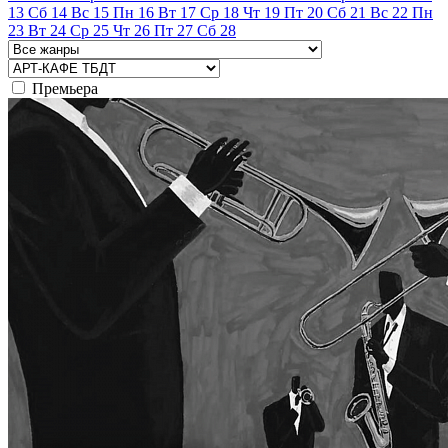
13
Сб
14
Вс
15
Пн
16
Вт
17
Ср
18
Чт
19
Пт
20
Сб
21
Вс
22
Пн
23
Вт
24
Ср
25
Чт
26
Пт
27
Сб
28
Премьера