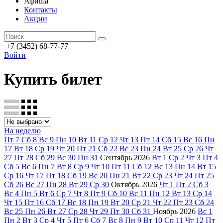
Афиша
Контакты
Акции
+7 (3452) 68-77-77
Войти
Купить билет
На неделю
Пт
7
Сб
8
Вс
9
Пн
10
Вт
11
Ср
12
Чт
13
Пт
14
Сб
15
Вс
16
Пн
17
Вт
18
Ср
19
Чт
20
Пт
21
Сб
22
Вс
23
Пн
24
Вт
25
Ср
26
Чт
27
Пт
28
Сб
29
Вс
30
Пн
31
Сентябрь
2026
Вт
1
Ср
2
Чт
3
Пт
4
Сб
5
Вс
6
Пн
7
Вт
8
Ср
9
Чт
10
Пт
11
Сб
12
Вс
13
Пн
14
Вт
15
Ср
16
Чт
17
Пт
18
Сб
19
Вс
20
Пн
21
Вт
22
Ср
23
Чт
24
Пт
25
Сб
26
Вс
27
Пн
28
Вт
29
Ср
30
Октябрь
2026
Чт
1
Пт
2
Сб
3
Вс
4
Пн
5
Вт
6
Ср
7
Чт
8
Пт
9
Сб
10
Вс
11
Пн
12
Вт
13
Ср
14
Чт
15
Пт
16
Сб
17
Вс
18
Пн
19
Вт
20
Ср
21
Чт
22
Пт
23
Сб
24
Вс
25
Пн
26
Вт
27
Ср
28
Чт
29
Пт
30
Сб
31
Ноябрь
2026
Вс
1
Пн
2
Вт
3
Ср
4
Чт
5
Пт
6
Сб
7
Вс
8
Пн
9
Вт
10
Ср
11
Чт
12
Пт