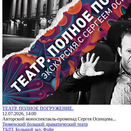
ТЕАТР. ПОЛНОЕ ПОГРУЖЕНИЕ.
12
.07.2026
, 14:00
Авторский моноспектакль-променад Сергея Осинцева...
Тюменский большой драматический театр
ТБДТ, Большой зал, Фойе