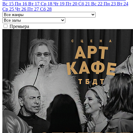
Вс
15
Пн
16
Вт
17
Ср
18
Чт
19
Пт
20
Сб
21
Вс
22
Пн
23
Вт
24
Ср
25
Чт
26
Пт
27
Сб
28
Премьера