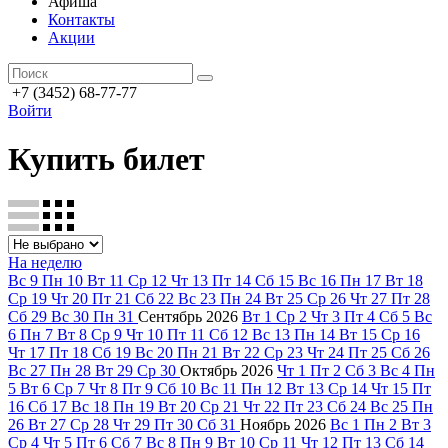
Афиша
Контакты
Акции
+7 (3452) 68-77-77
Войти
Купить билет
На неделю
Вс
9
Пн
10
Вт
11
Ср
12
Чт
13
Пт
14
Сб
15
Вс
16
Пн
17
Вт
18
Ср
19
Чт
20
Пт
21
Сб
22
Вс
23
Пн
24
Вт
25
Ср
26
Чт
27
Пт
28
Сб
29
Вс
30
Пн
31
Сентябрь
2026
Вт
1
Ср
2
Чт
3
Пт
4
Сб
5
Вс
6
Пн
7
Вт
8
Ср
9
Чт
10
Пт
11
Сб
12
Вс
13
Пн
14
Вт
15
Ср
16
Чт
17
Пт
18
Сб
19
Вс
20
Пн
21
Вт
22
Ср
23
Чт
24
Пт
25
Сб
26
Вс
27
Пн
28
Вт
29
Ср
30
Октябрь
2026
Чт
1
Пт
2
Сб
3
Вс
4
Пн
5
Вт
6
Ср
7
Чт
8
Пт
9
Сб
10
Вс
11
Пн
12
Вт
13
Ср
14
Чт
15
Пт
16
Сб
17
Вс
18
Пн
19
Вт
20
Ср
21
Чт
22
Пт
23
Сб
24
Вс
25
Пн
26
Вт
27
Ср
28
Чт
29
Пт
30
Сб
31
Ноябрь
2026
Вс
1
Пн
2
Вт
3
Ср
4
Чт
5
Пт
6
Сб
7
Вс
8
Пн
9
Вт
10
Ср
11
Чт
12
Пт
13
Сб
14