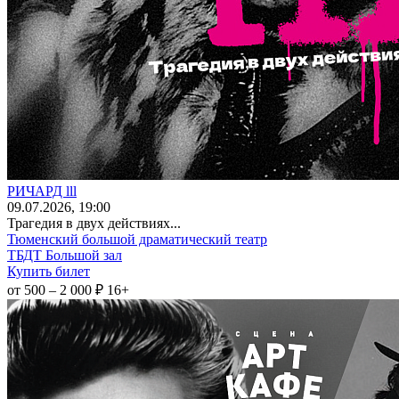
РИЧАРД lll
09
.07.2026
, 19:00
Трагедия в двух действиях...
Тюменский большой драматический театр
ТБДТ Большой зал
Купить билет
от 500 – 2 000 ₽
16+