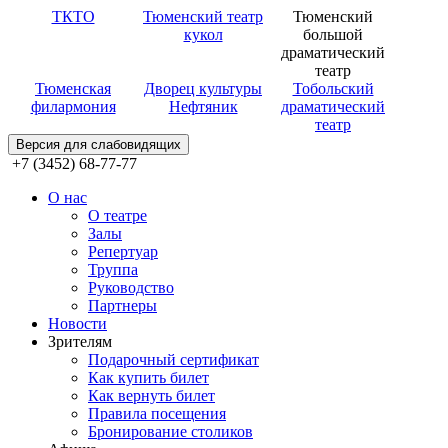
ТКТО
Тюменский театр
Тюменский
кукол
большой
драматический
театр
Тюменская
Дворец культуры
Тобольский
филармония
Нефтяник
драматический
театр
Версия для слабовидящих
+7 (3452) 68-77-77
О нас
О театре
Залы
Репертуар
Труппа
Руководство
Партнеры
Новости
Зрителям
Подарочный сертификат
Как купить билет
Как вернуть билет
Правила посещения
Бронирование столиков