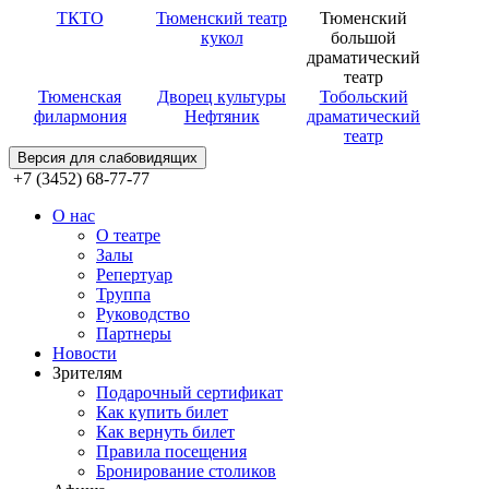
ТКТО
Тюменский театр
Тюменский
кукол
большой
драматический
театр
Тюменская
Дворец культуры
Тобольский
филармония
Нефтяник
драматический
театр
Версия для слабовидящих
+7 (3452) 68-77-77
О нас
О театре
Залы
Репертуар
Труппа
Руководство
Партнеры
Новости
Зрителям
Подарочный сертификат
Как купить билет
Как вернуть билет
Правила посещения
Бронирование столиков