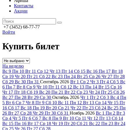
Афиша
Контакты
Акции
+7 (3452) 68-77-77
Войти
Купить билет
На неделю
Вс
9
Пн
10
Вт
11
Ср
12
Чт
13
Пт
14
Сб
15
Вс
16
Пн
17
Вт
18
Ср
19
Чт
20
Пт
21
Сб
22
Вс
23
Пн
24
Вт
25
Ср
26
Чт
27
Пт
28
Сб
29
Вс
30
Пн
31
Сентябрь
2026
Вт
1
Ср
2
Чт
3
Пт
4
Сб
5
Вс
6
Пн
7
Вт
8
Ср
9
Чт
10
Пт
11
Сб
12
Вс
13
Пн
14
Вт
15
Ср
16
Чт
17
Пт
18
Сб
19
Вс
20
Пн
21
Вт
22
Ср
23
Чт
24
Пт
25
Сб
26
Вс
27
Пн
28
Вт
29
Ср
30
Октябрь
2026
Чт
1
Пт
2
Сб
3
Вс
4
Пн
5
Вт
6
Ср
7
Чт
8
Пт
9
Сб
10
Вс
11
Пн
12
Вт
13
Ср
14
Чт
15
Пт
16
Сб
17
Вс
18
Пн
19
Вт
20
Ср
21
Чт
22
Пт
23
Сб
24
Вс
25
Пн
26
Вт
27
Ср
28
Чт
29
Пт
30
Сб
31
Ноябрь
2026
Вс
1
Пн
2
Вт
3
Ср
4
Чт
5
Пт
6
Сб
7
Вс
8
Пн
9
Вт
10
Ср
11
Чт
12
Пт
13
Сб
14
Вс
15
Пн
16
Вт
17
Ср
18
Чт
19
Пт
20
Сб
21
Вс
22
Пн
23
Вт
24
Ср
25
Чт
26
Пт
27
Сб
28