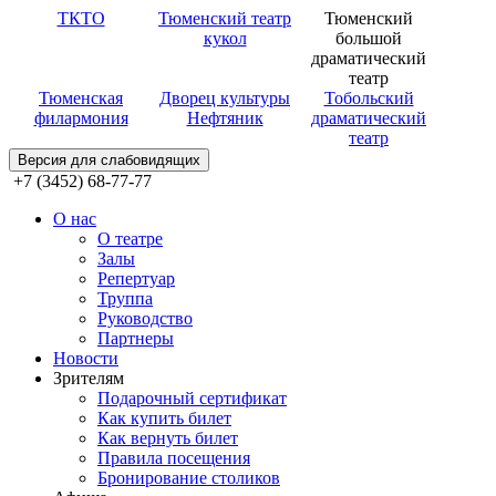
ТКТО
Тюменский театр
Тюменский
кукол
большой
драматический
театр
Тюменская
Дворец культуры
Тобольский
филармония
Нефтяник
драматический
театр
Версия для слабовидящих
+7 (3452) 68-77-77
О нас
О театре
Залы
Репертуар
Труппа
Руководство
Партнеры
Новости
Зрителям
Подарочный сертификат
Как купить билет
Как вернуть билет
Правила посещения
Бронирование столиков