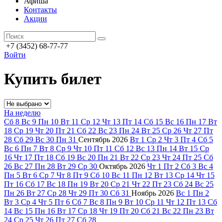
Афиша
Контакты
Акции
+7 (3452) 68-77-77
Войти
Купить билет
На неделю
Сб
8
Вс
9
Пн
10
Вт
11
Ср
12
Чт
13
Пт
14
Сб
15
Вс
16
Пн
17
Вт
18
Ср
19
Чт
20
Пт
21
Сб
22
Вс
23
Пн
24
Вт
25
Ср
26
Чт
27
Пт
28
Сб
29
Вс
30
Пн
31
Сентябрь
2026
Вт
1
Ср
2
Чт
3
Пт
4
Сб
5
Вс
6
Пн
7
Вт
8
Ср
9
Чт
10
Пт
11
Сб
12
Вс
13
Пн
14
Вт
15
Ср
16
Чт
17
Пт
18
Сб
19
Вс
20
Пн
21
Вт
22
Ср
23
Чт
24
Пт
25
Сб
26
Вс
27
Пн
28
Вт
29
Ср
30
Октябрь
2026
Чт
1
Пт
2
Сб
3
Вс
4
Пн
5
Вт
6
Ср
7
Чт
8
Пт
9
Сб
10
Вс
11
Пн
12
Вт
13
Ср
14
Чт
15
Пт
16
Сб
17
Вс
18
Пн
19
Вт
20
Ср
21
Чт
22
Пт
23
Сб
24
Вс
25
Пн
26
Вт
27
Ср
28
Чт
29
Пт
30
Сб
31
Ноябрь
2026
Вс
1
Пн
2
Вт
3
Ср
4
Чт
5
Пт
6
Сб
7
Вс
8
Пн
9
Вт
10
Ср
11
Чт
12
Пт
13
Сб
14
Вс
15
Пн
16
Вт
17
Ср
18
Чт
19
Пт
20
Сб
21
Вс
22
Пн
23
Вт
24
Ср
25
Чт
26
Пт
27
Сб
28