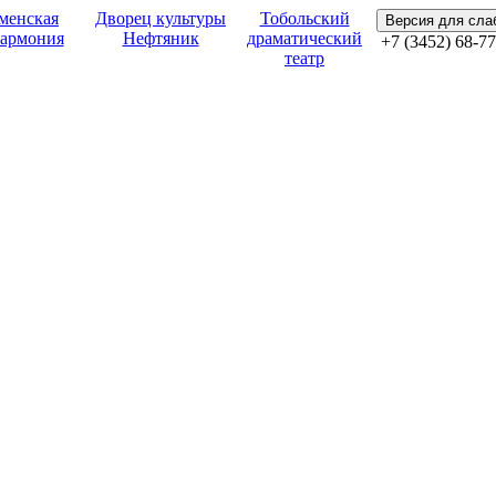
менская
Дворец культуры
Тобольский
Версия для сл
армония
Нефтяник
драматический
+7 (3452) 68-77
театр