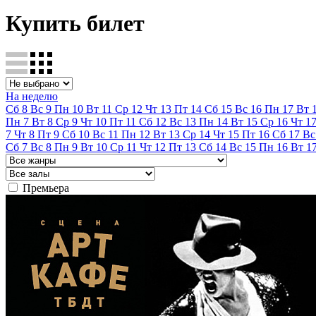
Купить билет
На неделю
Сб
8
Вс
9
Пн
10
Вт
11
Ср
12
Чт
13
Пт
14
Сб
15
Вс
16
Пн
17
Вт
Пн
7
Вт
8
Ср
9
Чт
10
Пт
11
Сб
12
Вс
13
Пн
14
Вт
15
Ср
16
Чт
1
7
Чт
8
Пт
9
Сб
10
Вс
11
Пн
12
Вт
13
Ср
14
Чт
15
Пт
16
Сб
17
Вс
Сб
7
Вс
8
Пн
9
Вт
10
Ср
11
Чт
12
Пт
13
Сб
14
Вс
15
Пн
16
Вт
1
Премьера