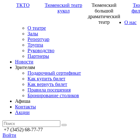
ТКТО
Тюменский театр
Тюменский
Тю
кукол
большой
фил
драматический
театр
О нас
О театре
Залы
Репертуар
Труппа
Руководство
Партнеры
Новости
Зрителям
Подарочный сертификат
Как купить билет
Как вернуть билет
Правила посещения
Бронирование столиков
Афиша
Контакты
Акции
+7 (3452) 68-77-77
Войти