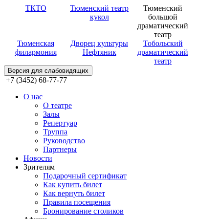
ТКТО
Тюменский театр
Тюменский
кукол
большой
драматический
театр
Тюменская
Дворец культуры
Тобольский
филармония
Нефтяник
драматический
театр
Версия для слабовидящих
+7 (3452) 68-77-77
О нас
О театре
Залы
Репертуар
Труппа
Руководство
Партнеры
Новости
Зрителям
Подарочный сертификат
Как купить билет
Как вернуть билет
Правила посещения
Бронирование столиков