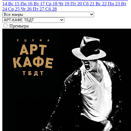
14
Вс
15
Пн
16
Вт
17
Ср
18
Чт
19
Пт
20
Сб
21
Вс
22
Пн
23
Вт
24
Ср
25
Чт
26
Пт
27
Сб
28
Премьера