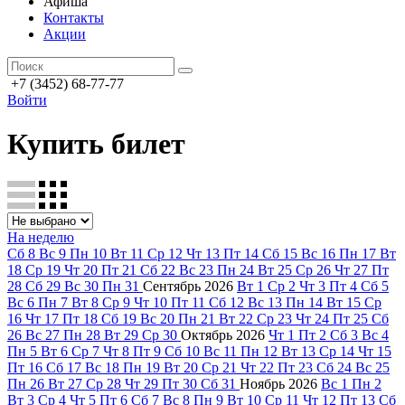
Афиша
Контакты
Акции
+7 (3452) 68-77-77
Войти
Купить билет
На неделю
Сб
8
Вс
9
Пн
10
Вт
11
Ср
12
Чт
13
Пт
14
Сб
15
Вс
16
Пн
17
Вт
18
Ср
19
Чт
20
Пт
21
Сб
22
Вс
23
Пн
24
Вт
25
Ср
26
Чт
27
Пт
28
Сб
29
Вс
30
Пн
31
Сентябрь
2026
Вт
1
Ср
2
Чт
3
Пт
4
Сб
5
Вс
6
Пн
7
Вт
8
Ср
9
Чт
10
Пт
11
Сб
12
Вс
13
Пн
14
Вт
15
Ср
16
Чт
17
Пт
18
Сб
19
Вс
20
Пн
21
Вт
22
Ср
23
Чт
24
Пт
25
Сб
26
Вс
27
Пн
28
Вт
29
Ср
30
Октябрь
2026
Чт
1
Пт
2
Сб
3
Вс
4
Пн
5
Вт
6
Ср
7
Чт
8
Пт
9
Сб
10
Вс
11
Пн
12
Вт
13
Ср
14
Чт
15
Пт
16
Сб
17
Вс
18
Пн
19
Вт
20
Ср
21
Чт
22
Пт
23
Сб
24
Вс
25
Пн
26
Вт
27
Ср
28
Чт
29
Пт
30
Сб
31
Ноябрь
2026
Вс
1
Пн
2
Вт
3
Ср
4
Чт
5
Пт
6
Сб
7
Вс
8
Пн
9
Вт
10
Ср
11
Чт
12
Пт
13
Сб