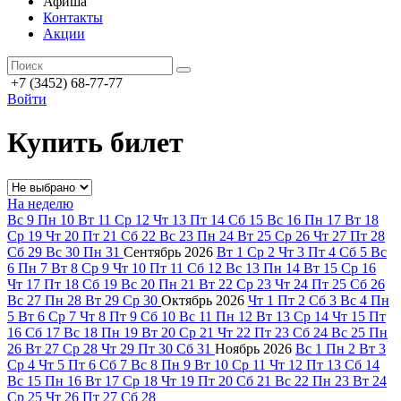
Афиша
Контакты
Акции
+7 (3452) 68-77-77
Войти
Купить билет
На неделю
Вс
9
Пн
10
Вт
11
Ср
12
Чт
13
Пт
14
Сб
15
Вс
16
Пн
17
Вт
18
Ср
19
Чт
20
Пт
21
Сб
22
Вс
23
Пн
24
Вт
25
Ср
26
Чт
27
Пт
28
Сб
29
Вс
30
Пн
31
Сентябрь
2026
Вт
1
Ср
2
Чт
3
Пт
4
Сб
5
Вс
6
Пн
7
Вт
8
Ср
9
Чт
10
Пт
11
Сб
12
Вс
13
Пн
14
Вт
15
Ср
16
Чт
17
Пт
18
Сб
19
Вс
20
Пн
21
Вт
22
Ср
23
Чт
24
Пт
25
Сб
26
Вс
27
Пн
28
Вт
29
Ср
30
Октябрь
2026
Чт
1
Пт
2
Сб
3
Вс
4
Пн
5
Вт
6
Ср
7
Чт
8
Пт
9
Сб
10
Вс
11
Пн
12
Вт
13
Ср
14
Чт
15
Пт
16
Сб
17
Вс
18
Пн
19
Вт
20
Ср
21
Чт
22
Пт
23
Сб
24
Вс
25
Пн
26
Вт
27
Ср
28
Чт
29
Пт
30
Сб
31
Ноябрь
2026
Вс
1
Пн
2
Вт
3
Ср
4
Чт
5
Пт
6
Сб
7
Вс
8
Пн
9
Вт
10
Ср
11
Чт
12
Пт
13
Сб
14
Вс
15
Пн
16
Вт
17
Ср
18
Чт
19
Пт
20
Сб
21
Вс
22
Пн
23
Вт
24
Ср
25
Чт
26
Пт
27
Сб
28