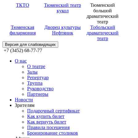
ТКТО
Тюменский театр
Тюменский
кукол
большой
драматический
театр
Тюменская
Дворец культуры
Тобольский
филармония
Нефтяник
драматический
театр
Версия для слабовидящих
+7 (3452) 68-77-77
О нас
О театре
Залы
Репертуар
Труппа
Руководство
Партнеры
Новости
Зрителям
Подарочный сертификат
Как купить билет
Как вернуть билет
Правила посещения
Бронирование столиков