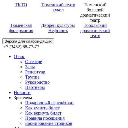
ТКТО
Тюменский театр
Тюменский
кукол
большой
драматический
театр
Тюменская
Дворец культуры
Тобольский
филармония
Нефтяник
драматический
театр
Версия для слабовидящих
+7 (3452) 68-77-77
О нас
О театре
Залы
Репертуар
Труппа
Руководство
Партнеры
Новости
Зрителям
Подарочный сертификат
Как купить билет
Как вернуть билет
Правила посещения
Бронирование столиков