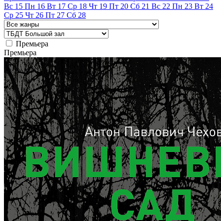
Вс
15
Пн
16
Вт
17
Ср
18
Чт
19
Пт
20
Сб
21
Вс
22
Пн
23
Вт
24
Ср
25
Чт
26
Пт
27
Сб
28
Премьера
Премьера