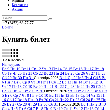
Афиша
Контакты
Акции
+7 (3452) 68-77-77
Войти
Купить билет
На неделю
Вс
9
Пн
10
Вт
11
Ср
12
Чт
13
Пт
14
Сб
15
Вс
16
Пн
17
Вт
18
Ср
19
Чт
20
Пт
21
Сб
22
Вс
23
Пн
24
Вт
25
Ср
26
Чт
27
Пт
28
Сб
29
Вс
30
Пн
31
Сентябрь
2026
Вт
1
Ср
2
Чт
3
Пт
4
Сб
5
Вс
6
Пн
7
Вт
8
Ср
9
Чт
10
Пт
11
Сб
12
Вс
13
Пн
14
Вт
15
Ср
16
Чт
17
Пт
18
Сб
19
Вс
20
Пн
21
Вт
22
Ср
23
Чт
24
Пт
25
Сб
26
Вс
27
Пн
28
Вт
29
Ср
30
Октябрь
2026
Чт
1
Пт
2
Сб
3
Вс
4
Пн
5
Вт
6
Ср
7
Чт
8
Пт
9
Сб
10
Вс
11
Пн
12
Вт
13
Ср
14
Чт
15
Пт
16
Сб
17
Вс
18
Пн
19
Вт
20
Ср
21
Чт
22
Пт
23
Сб
24
Вс
25
Пн
26
Вт
27
Ср
28
Чт
29
Пт
30
Сб
31
Ноябрь
2026
Вс
1
Пн
2
Вт
3
Ср
4
Чт
5
Пт
6
Сб
7
Вс
8
Пн
9
Вт
10
Ср
11
Чт
12
Пт
13
Сб
14