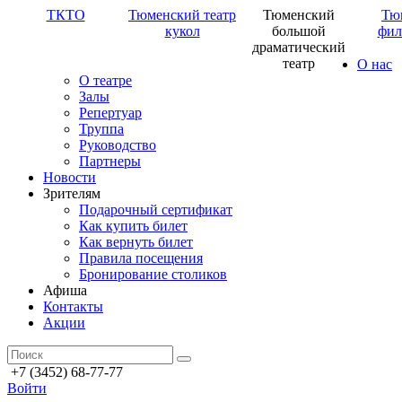
ТКТО
Тюменский театр
Тюменский
Тю
кукол
большой
фил
драматический
театр
О нас
О театре
Залы
Репертуар
Труппа
Руководство
Партнеры
Новости
Зрителям
Подарочный сертификат
Как купить билет
Как вернуть билет
Правила посещения
Бронирование столиков
Афиша
Контакты
Акции
+7 (3452) 68-77-77
Войти