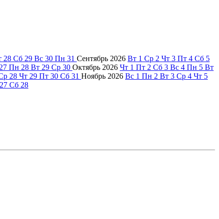
т
28
Сб
29
Вс
30
Пн
31
Сентябрь
2026
Вт
1
Ср
2
Чт
3
Пт
4
Сб
5
27
Пн
28
Вт
29
Ср
30
Октябрь
2026
Чт
1
Пт
2
Сб
3
Вс
4
Пн
5
Вт
Ср
28
Чт
29
Пт
30
Сб
31
Ноябрь
2026
Вс
1
Пн
2
Вт
3
Ср
4
Чт
5
27
Сб
28