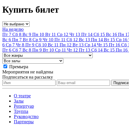
Купить билет
На неделю
Пт
7
Сб
8
Вс
9
Пн
10
Вт
11
Ср
12
Чт
13
Пт
14
Сб
15
Вс
16
Пн
1
Вс
6
Пн
7
Вт
8
Ср
9
Чт
10
Пт
11
Сб
12
Вс
13
Пн
14
Вт
15
Ср
16
6
Ср
7
Чт
8
Пт
9
Сб
10
Вс
11
Пн
12
Вт
13
Ср
14
Чт
15
Пт
16
Сб
Пт
6
Сб
7
Вс
8
Пн
9
Вт
10
Ср
11
Чт
12
Пт
13
Сб
14
Вс
15
Пн
16
Премьера
Мероприятия не найдены
Подписаться на рассылку
О театре
Залы
Репертуар
Труппа
Руководство
Партнеры