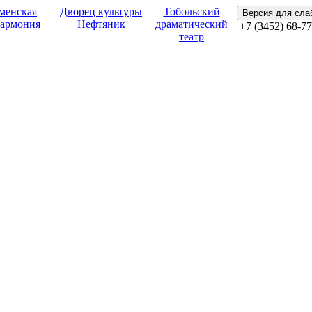
менская
Дворец культуры
Тобольский
Версия для сл
армония
Нефтяник
драматический
+7 (3452) 68-77
театр