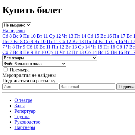
Купить билет
На неделю
Сб
8
Вс
9
Пн
10
Вт
11
Ср
12
Чт
13
Пт
14
Сб
15
Вс
16
Пн
17
Вт
Пн
7
Вт
8
Ср
9
Чт
10
Пт
11
Сб
12
Вс
13
Пн
14
Вт
15
Ср
16
Чт
1
7
Чт
8
Пт
9
Сб
10
Вс
11
Пн
12
Вт
13
Ср
14
Чт
15
Пт
16
Сб
17
Вс
Сб
7
Вс
8
Пн
9
Вт
10
Ср
11
Чт
12
Пт
13
Сб
14
Вс
15
Пн
16
Вт
1
Премьера
Мероприятия не найдены
Подписаться на рассылку
О театре
Залы
Репертуар
Труппа
Руководство
Партнеры