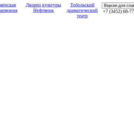
менская
Дворец культуры
Тобольский
Версия для сл
армония
Нефтяник
драматический
+7 (3452) 68-77
театр