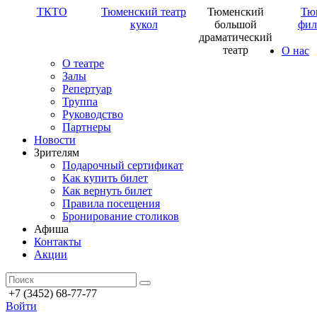
ТКТО
Тюменский театр
Тюменский
Тю
кукол
большой
фил
драматический
театр
О нас
О театре
Залы
Репертуар
Труппа
Руководство
Партнеры
Новости
Зрителям
Подарочный сертификат
Как купить билет
Как вернуть билет
Правила посещения
Бронирование столиков
Афиша
Контакты
Акции
+7 (3452) 68-77-77
Войти