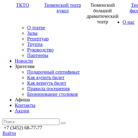
ТКТО
Тюменский театр
Тюменский
Тю
кукол
большой
фил
драматический
театр
О нас
О театре
Залы
Репертуар
Труппа
Руководство
Партнеры
Новости
Зрителям
Подарочный сертификат
Как купить билет
Как вернуть билет
Правила посещения
Бронирование столиков
Афиша
Контакты
Акции
+7 (3452) 68-77-77
Войти