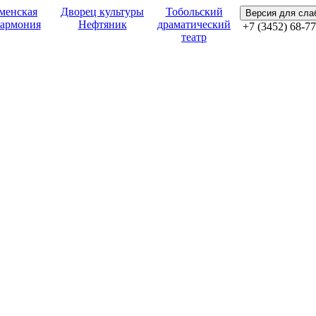
менская
Дворец культуры
Тобольский
Версия для сл
армония
Нефтяник
драматический
+7 (3452) 68-77
театр