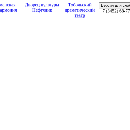
менская
Дворец культуры
Тобольский
Версия для сл
армония
Нефтяник
драматический
+7 (3452) 68-77
театр