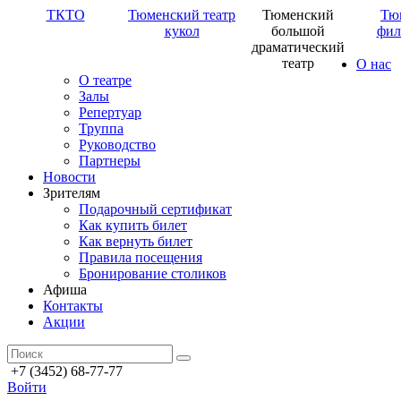
ТКТО
Тюменский театр
Тюменский
Тю
кукол
большой
фил
драматический
театр
О нас
О театре
Залы
Репертуар
Труппа
Руководство
Партнеры
Новости
Зрителям
Подарочный сертификат
Как купить билет
Как вернуть билет
Правила посещения
Бронирование столиков
Афиша
Контакты
Акции
+7 (3452) 68-77-77
Войти