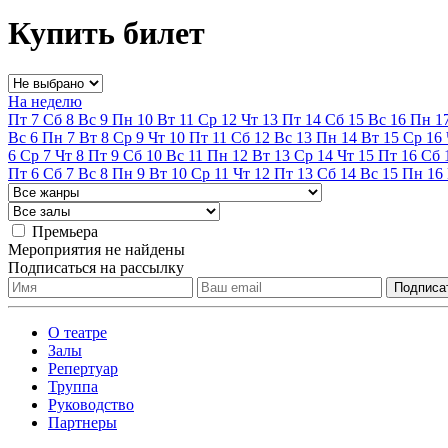
Купить билет
На неделю
Пт
7
Сб
8
Вс
9
Пн
10
Вт
11
Ср
12
Чт
13
Пт
14
Сб
15
Вс
16
Пн
1
Вс
6
Пн
7
Вт
8
Ср
9
Чт
10
Пт
11
Сб
12
Вс
13
Пн
14
Вт
15
Ср
16
6
Ср
7
Чт
8
Пт
9
Сб
10
Вс
11
Пн
12
Вт
13
Ср
14
Чт
15
Пт
16
Сб
Пт
6
Сб
7
Вс
8
Пн
9
Вт
10
Ср
11
Чт
12
Пт
13
Сб
14
Вс
15
Пн
16
Премьера
Мероприятия не найдены
Подписаться на рассылку
О театре
Залы
Репертуар
Труппа
Руководство
Партнеры