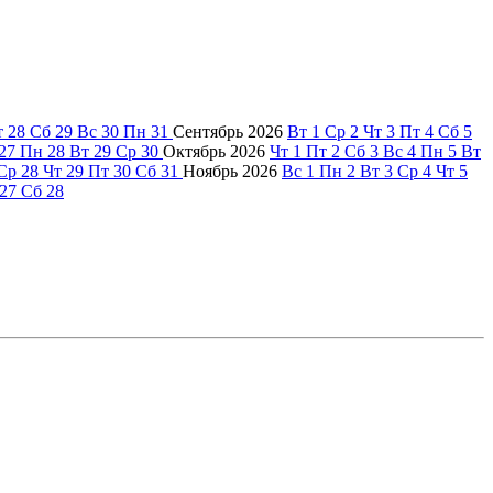
т
28
Сб
29
Вс
30
Пн
31
Сентябрь
2026
Вт
1
Ср
2
Чт
3
Пт
4
Сб
5
27
Пн
28
Вт
29
Ср
30
Октябрь
2026
Чт
1
Пт
2
Сб
3
Вс
4
Пн
5
Вт
Ср
28
Чт
29
Пт
30
Сб
31
Ноябрь
2026
Вс
1
Пн
2
Вт
3
Ср
4
Чт
5
27
Сб
28