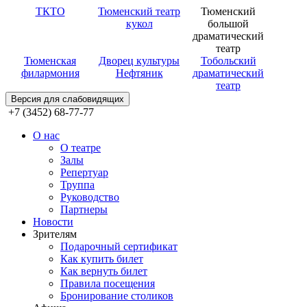
ТКТО
Тюменский театр
Тюменский
кукол
большой
драматический
театр
Тюменская
Дворец культуры
Тобольский
филармония
Нефтяник
драматический
театр
Версия для слабовидящих
+7 (3452) 68-77-77
О нас
О театре
Залы
Репертуар
Труппа
Руководство
Партнеры
Новости
Зрителям
Подарочный сертификат
Как купить билет
Как вернуть билет
Правила посещения
Бронирование столиков