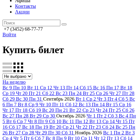
Афиша
Контакты
Акции
+7 (3452) 68-77-77
Войти
Купить билет
На неделю
Вс
9
Пн
10
Вт
11
Ср
12
Чт
13
Пт
14
Сб
15
Вс
16
Пн
17
Вт
18
Ср
19
Чт
20
Пт
21
Сб
22
Вс
23
Пн
24
Вт
25
Ср
26
Чт
27
Пт
28
Сб
29
Вс
30
Пн
31
Сентябрь
2026
Вт
1
Ср
2
Чт
3
Пт
4
Сб
5
Вс
6
Пн
7
Вт
8
Ср
9
Чт
10
Пт
11
Сб
12
Вс
13
Пн
14
Вт
15
Ср
16
Чт
17
Пт
18
Сб
19
Вс
20
Пн
21
Вт
22
Ср
23
Чт
24
Пт
25
Сб
26
Вс
27
Пн
28
Вт
29
Ср
30
Октябрь
2026
Чт
1
Пт
2
Сб
3
Вс
4
Пн
5
Вт
6
Ср
7
Чт
8
Пт
9
Сб
10
Вс
11
Пн
12
Вт
13
Ср
14
Чт
15
Пт
16
Сб
17
Вс
18
Пн
19
Вт
20
Ср
21
Чт
22
Пт
23
Сб
24
Вс
25
Пн
26
Вт
27
Ср
28
Чт
29
Пт
30
Сб
31
Ноябрь
2026
Вс
1
Пн
2
Вт
3
Ср
4
Чт
5
Пт
6
Сб
7
Вс
8
Пн
9
Вт
10
Ср
11
Чт
12
Пт
13
Сб
14