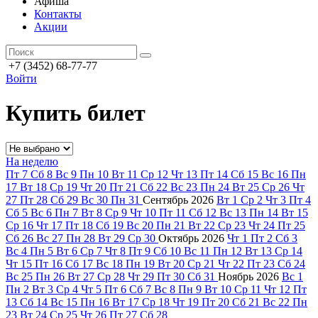
Афиша
Контакты
Акции
+7 (3452) 68-77-77
Войти
Купить билет
На неделю
Пт
7
Сб
8
Вс
9
Пн
10
Вт
11
Ср
12
Чт
13
Пт
14
Сб
15
Вс
16
Пн
17
Вт
18
Ср
19
Чт
20
Пт
21
Сб
22
Вс
23
Пн
24
Вт
25
Ср
26
Чт
27
Пт
28
Сб
29
Вс
30
Пн
31
Сентябрь
2026
Вт
1
Ср
2
Чт
3
Пт
4
Сб
5
Вс
6
Пн
7
Вт
8
Ср
9
Чт
10
Пт
11
Сб
12
Вс
13
Пн
14
Вт
15
Ср
16
Чт
17
Пт
18
Сб
19
Вс
20
Пн
21
Вт
22
Ср
23
Чт
24
Пт
25
Сб
26
Вс
27
Пн
28
Вт
29
Ср
30
Октябрь
2026
Чт
1
Пт
2
Сб
3
Вс
4
Пн
5
Вт
6
Ср
7
Чт
8
Пт
9
Сб
10
Вс
11
Пн
12
Вт
13
Ср
14
Чт
15
Пт
16
Сб
17
Вс
18
Пн
19
Вт
20
Ср
21
Чт
22
Пт
23
Сб
24
Вс
25
Пн
26
Вт
27
Ср
28
Чт
29
Пт
30
Сб
31
Ноябрь
2026
Вс
1
Пн
2
Вт
3
Ср
4
Чт
5
Пт
6
Сб
7
Вс
8
Пн
9
Вт
10
Ср
11
Чт
12
Пт
13
Сб
14
Вс
15
Пн
16
Вт
17
Ср
18
Чт
19
Пт
20
Сб
21
Вс
22
Пн
23
Вт
24
Ср
25
Чт
26
Пт
27
Сб
28