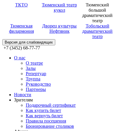
ТКТО
Тюменский театр
Тюменский
кукол
большой
драматический
театр
Тюменская
Дворец культуры
Тобольский
филармония
Нефтяник
драматический
театр
Версия для слабовидящих
+7 (3452) 68-77-77
О нас
О театре
Залы
Репертуар
Труппа
Руководство
Партнеры
Новости
Зрителям
Подарочный сертификат
Как купить билет
Как вернуть билет
Правила посещения
Бронирование столиков