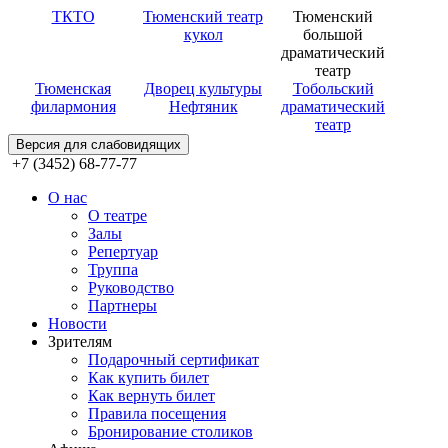
ТКТО
Тюменский театр
Тюменский
кукол
большой
драматический
театр
Тюменская
Дворец культуры
Тобольский
филармония
Нефтяник
драматический
театр
Версия для слабовидящих
+7 (3452) 68-77-77
О нас
О театре
Залы
Репертуар
Труппа
Руководство
Партнеры
Новости
Зрителям
Подарочный сертификат
Как купить билет
Как вернуть билет
Правила посещения
Бронирование столиков