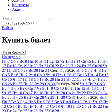
Афиша
Контакты
Акции
+7 (3452) 68-77-77
Войти
Купить билет
На неделю
Пт
7
Сб
8
Вс
9
Пн
10
Вт
11
Ср
12
Чт
13
Пт
14
Сб
15
Вс
16
Пн
17
Вт
18
Ср
19
Чт
20
Пт
21
Сб
22
Вс
23
Пн
24
Вт
25
Ср
26
Чт
27
Пт
28
Сб
29
Вс
30
Пн
31
Сентябрь
2026
Вт
1
Ср
2
Чт
3
Пт
4
Сб
5
Вс
6
Пн
7
Вт
8
Ср
9
Чт
10
Пт
11
Сб
12
Вс
13
Пн
14
Вт
15
Ср
16
Чт
17
Пт
18
Сб
19
Вс
20
Пн
21
Вт
22
Ср
23
Чт
24
Пт
25
Сб
26
Вс
27
Пн
28
Вт
29
Ср
30
Октябрь
2026
Чт
1
Пт
2
Сб
3
Вс
4
Пн
5
Вт
6
Ср
7
Чт
8
Пт
9
Сб
10
Вс
11
Пн
12
Вт
13
Ср
14
Чт
15
Пт
16
Сб
17
Вс
18
Пн
19
Вт
20
Ср
21
Чт
22
Пт
23
Сб
24
Вс
25
Пн
26
Вт
27
Ср
28
Чт
29
Пт
30
Сб
31
Ноябрь
2026
Вс
1
Пн
2
Вт
3
Ср
4
Чт
5
Пт
6
Сб
7
Вс
8
Пн
9
Вт
10
Ср
11
Чт
12
Пт
13
Сб
14
Вс
15
Пн
16
Вт
17
Ср
18
Чт
19
Пт
20
Сб
21
Вс
22
Пн
23
Вт
24
Ср
25
Чт
26
Пт
27
Сб
28