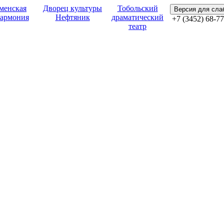
менская
Дворец культуры
Тобольский
Версия для сл
армония
Нефтяник
драматический
+7 (3452) 68-77
театр