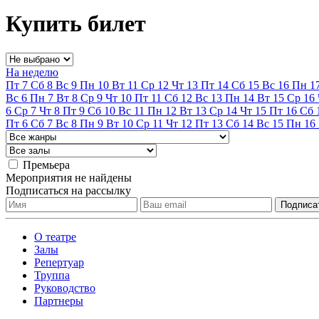
Купить билет
На неделю
Пт
7
Сб
8
Вс
9
Пн
10
Вт
11
Ср
12
Чт
13
Пт
14
Сб
15
Вс
16
Пн
1
Вс
6
Пн
7
Вт
8
Ср
9
Чт
10
Пт
11
Сб
12
Вс
13
Пн
14
Вт
15
Ср
16
6
Ср
7
Чт
8
Пт
9
Сб
10
Вс
11
Пн
12
Вт
13
Ср
14
Чт
15
Пт
16
Сб
Пт
6
Сб
7
Вс
8
Пн
9
Вт
10
Ср
11
Чт
12
Пт
13
Сб
14
Вс
15
Пн
16
Премьера
Мероприятия не найдены
Подписаться на рассылку
О театре
Залы
Репертуар
Труппа
Руководство
Партнеры