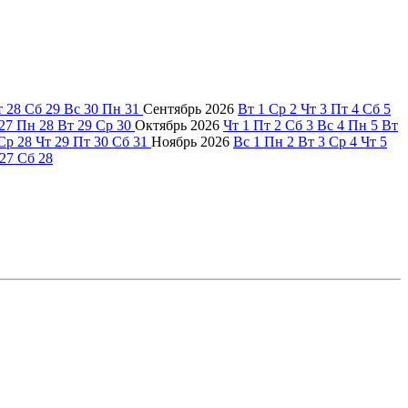
т
28
Сб
29
Вс
30
Пн
31
Сентябрь
2026
Вт
1
Ср
2
Чт
3
Пт
4
Сб
5
27
Пн
28
Вт
29
Ср
30
Октябрь
2026
Чт
1
Пт
2
Сб
3
Вс
4
Пн
5
Вт
Ср
28
Чт
29
Пт
30
Сб
31
Ноябрь
2026
Вс
1
Пн
2
Вт
3
Ср
4
Чт
5
27
Сб
28