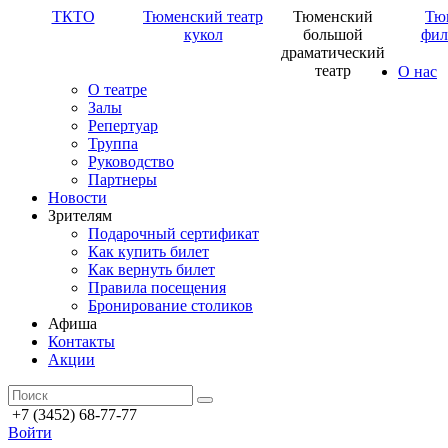
ТКТО
Тюменский театр
Тюменский
Тю
кукол
большой
фил
драматический
театр
О нас
О театре
Залы
Репертуар
Труппа
Руководство
Партнеры
Новости
Зрителям
Подарочный сертификат
Как купить билет
Как вернуть билет
Правила посещения
Бронирование столиков
Афиша
Контакты
Акции
+7 (3452) 68-77-77
Войти