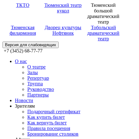
ТКТО
Тюменский театр
Тюменский
кукол
большой
драматический
театр
Тюменская
Дворец культуры
Тобольский
филармония
Нефтяник
драматический
театр
Версия для слабовидящих
+7 (3452) 68-77-77
О нас
О театре
Залы
Репертуар
Труппа
Руководство
Партнеры
Новости
Зрителям
Подарочный сертификат
Как купить билет
Как вернуть билет
Правила посещения
Бронирование столиков