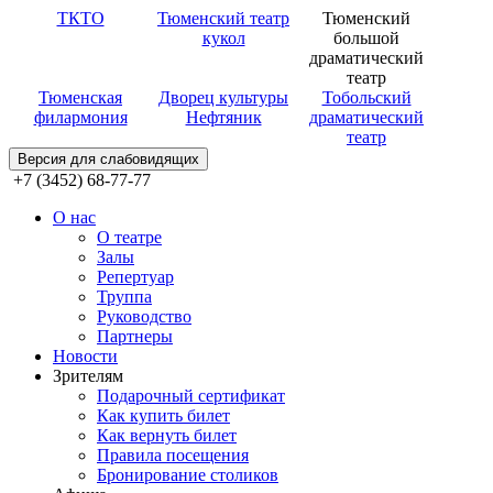
ТКТО
Тюменский театр
Тюменский
кукол
большой
драматический
театр
Тюменская
Дворец культуры
Тобольский
филармония
Нефтяник
драматический
театр
Версия для слабовидящих
+7 (3452) 68-77-77
О нас
О театре
Залы
Репертуар
Труппа
Руководство
Партнеры
Новости
Зрителям
Подарочный сертификат
Как купить билет
Как вернуть билет
Правила посещения
Бронирование столиков