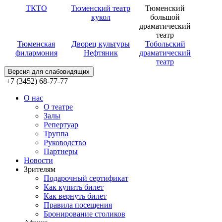
ТКТО
Тюменский театр
Тюменский
кукол
большой
драматический
театр
Тюменская
Дворец культуры
Тобольский
филармония
Нефтяник
драматический
театр
Версия для слабовидящих
+7 (3452) 68-77-77
О нас
О театре
Залы
Репертуар
Труппа
Руководство
Партнеры
Новости
Зрителям
Подарочный сертификат
Как купить билет
Как вернуть билет
Правила посещения
Бронирование столиков