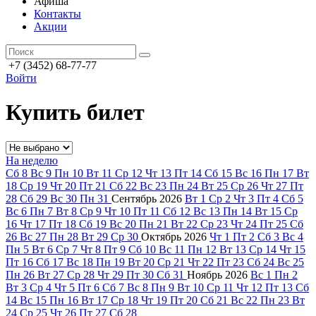
Афиша
Контакты
Акции
+7 (3452) 68-77-77
Войти
Купить билет
На неделю
Сб
8
Вс
9
Пн
10
Вт
11
Ср
12
Чт
13
Пт
14
Сб
15
Вс
16
Пн
17
Вт
18
Ср
19
Чт
20
Пт
21
Сб
22
Вс
23
Пн
24
Вт
25
Ср
26
Чт
27
Пт
28
Сб
29
Вс
30
Пн
31
Сентябрь
2026
Вт
1
Ср
2
Чт
3
Пт
4
Сб
5
Вс
6
Пн
7
Вт
8
Ср
9
Чт
10
Пт
11
Сб
12
Вс
13
Пн
14
Вт
15
Ср
16
Чт
17
Пт
18
Сб
19
Вс
20
Пн
21
Вт
22
Ср
23
Чт
24
Пт
25
Сб
26
Вс
27
Пн
28
Вт
29
Ср
30
Октябрь
2026
Чт
1
Пт
2
Сб
3
Вс
4
Пн
5
Вт
6
Ср
7
Чт
8
Пт
9
Сб
10
Вс
11
Пн
12
Вт
13
Ср
14
Чт
15
Пт
16
Сб
17
Вс
18
Пн
19
Вт
20
Ср
21
Чт
22
Пт
23
Сб
24
Вс
25
Пн
26
Вт
27
Ср
28
Чт
29
Пт
30
Сб
31
Ноябрь
2026
Вс
1
Пн
2
Вт
3
Ср
4
Чт
5
Пт
6
Сб
7
Вс
8
Пн
9
Вт
10
Ср
11
Чт
12
Пт
13
Сб
14
Вс
15
Пн
16
Вт
17
Ср
18
Чт
19
Пт
20
Сб
21
Вс
22
Пн
23
Вт
24
Ср
25
Чт
26
Пт
27
Сб
28