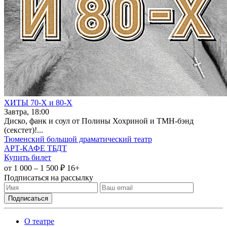
ХИТЫ 70-Х и 80-Х
Завтра, 18:00
Диско, фанк и соул от Полины Хохриной и ТМН-бэнд
(секстет)!...
Тюменский большой драматический театр
АРТ-КАФЕ ТБДТ
Купить билет
от 1 000 – 1 500 ₽
16+
Подписаться на рассылку
О театре