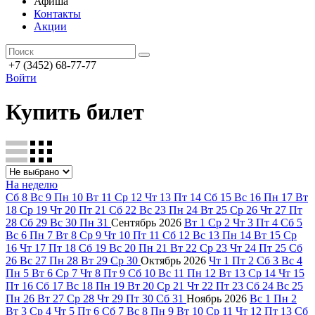
Афиша
Контакты
Акции
+7 (3452) 68-77-77
Войти
Купить билет
На неделю
Сб
8
Вс
9
Пн
10
Вт
11
Ср
12
Чт
13
Пт
14
Сб
15
Вс
16
Пн
17
Вт
18
Ср
19
Чт
20
Пт
21
Сб
22
Вс
23
Пн
24
Вт
25
Ср
26
Чт
27
Пт
28
Сб
29
Вс
30
Пн
31
Сентябрь
2026
Вт
1
Ср
2
Чт
3
Пт
4
Сб
5
Вс
6
Пн
7
Вт
8
Ср
9
Чт
10
Пт
11
Сб
12
Вс
13
Пн
14
Вт
15
Ср
16
Чт
17
Пт
18
Сб
19
Вс
20
Пн
21
Вт
22
Ср
23
Чт
24
Пт
25
Сб
26
Вс
27
Пн
28
Вт
29
Ср
30
Октябрь
2026
Чт
1
Пт
2
Сб
3
Вс
4
Пн
5
Вт
6
Ср
7
Чт
8
Пт
9
Сб
10
Вс
11
Пн
12
Вт
13
Ср
14
Чт
15
Пт
16
Сб
17
Вс
18
Пн
19
Вт
20
Ср
21
Чт
22
Пт
23
Сб
24
Вс
25
Пн
26
Вт
27
Ср
28
Чт
29
Пт
30
Сб
31
Ноябрь
2026
Вс
1
Пн
2
Вт
3
Ср
4
Чт
5
Пт
6
Сб
7
Вс
8
Пн
9
Вт
10
Ср
11
Чт
12
Пт
13
Сб