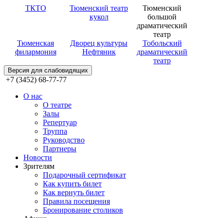
ТКТО
Тюменский театр
Тюменский
кукол
большой
драматический
театр
Тюменская
Дворец культуры
Тобольский
филармония
Нефтяник
драматический
театр
Версия для слабовидящих
+7 (3452) 68-77-77
О нас
О театре
Залы
Репертуар
Труппа
Руководство
Партнеры
Новости
Зрителям
Подарочный сертификат
Как купить билет
Как вернуть билет
Правила посещения
Бронирование столиков