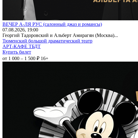
ВЕЧЕР А-ЛЯ РУС (салонный джаз и романсы)
07
.08.2026
, 19:00
Георгий Тадоровский и Альберт Амирагян (Москва)...
Тюменский большой драматический театр
АРТ-КАФЕ ТБДТ
Купить билет
от 1 000 – 1 500 ₽
16+