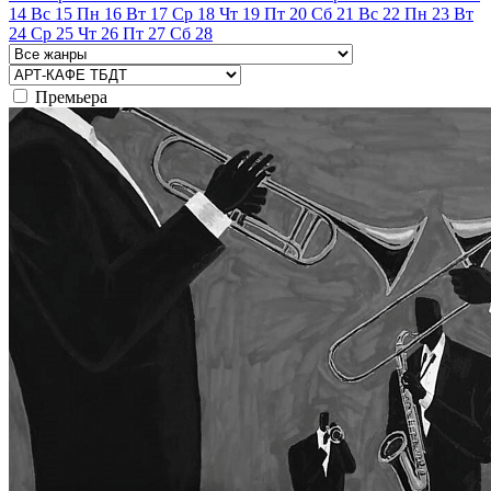
14
Вс
15
Пн
16
Вт
17
Ср
18
Чт
19
Пт
20
Сб
21
Вс
22
Пн
23
Вт
24
Ср
25
Чт
26
Пт
27
Сб
28
Премьера