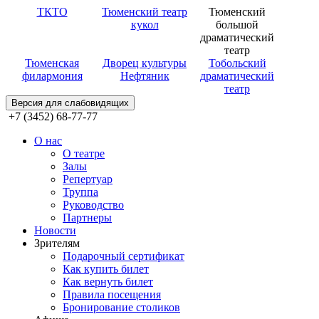
ТКТО
Тюменский театр
Тюменский
кукол
большой
драматический
театр
Тюменская
Дворец культуры
Тобольский
филармония
Нефтяник
драматический
театр
Версия для слабовидящих
+7 (3452) 68-77-77
О нас
О театре
Залы
Репертуар
Труппа
Руководство
Партнеры
Новости
Зрителям
Подарочный сертификат
Как купить билет
Как вернуть билет
Правила посещения
Бронирование столиков