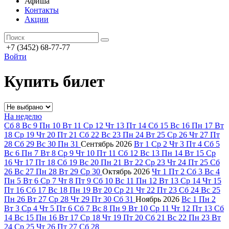
Афиша
Контакты
Акции
+7 (3452) 68-77-77
Войти
Купить билет
На неделю
Сб
8
Вс
9
Пн
10
Вт
11
Ср
12
Чт
13
Пт
14
Сб
15
Вс
16
Пн
17
Вт
18
Ср
19
Чт
20
Пт
21
Сб
22
Вс
23
Пн
24
Вт
25
Ср
26
Чт
27
Пт
28
Сб
29
Вс
30
Пн
31
Сентябрь
2026
Вт
1
Ср
2
Чт
3
Пт
4
Сб
5
Вс
6
Пн
7
Вт
8
Ср
9
Чт
10
Пт
11
Сб
12
Вс
13
Пн
14
Вт
15
Ср
16
Чт
17
Пт
18
Сб
19
Вс
20
Пн
21
Вт
22
Ср
23
Чт
24
Пт
25
Сб
26
Вс
27
Пн
28
Вт
29
Ср
30
Октябрь
2026
Чт
1
Пт
2
Сб
3
Вс
4
Пн
5
Вт
6
Ср
7
Чт
8
Пт
9
Сб
10
Вс
11
Пн
12
Вт
13
Ср
14
Чт
15
Пт
16
Сб
17
Вс
18
Пн
19
Вт
20
Ср
21
Чт
22
Пт
23
Сб
24
Вс
25
Пн
26
Вт
27
Ср
28
Чт
29
Пт
30
Сб
31
Ноябрь
2026
Вс
1
Пн
2
Вт
3
Ср
4
Чт
5
Пт
6
Сб
7
Вс
8
Пн
9
Вт
10
Ср
11
Чт
12
Пт
13
Сб
14
Вс
15
Пн
16
Вт
17
Ср
18
Чт
19
Пт
20
Сб
21
Вс
22
Пн
23
Вт
24
Ср
25
Чт
26
Пт
27
Сб
28