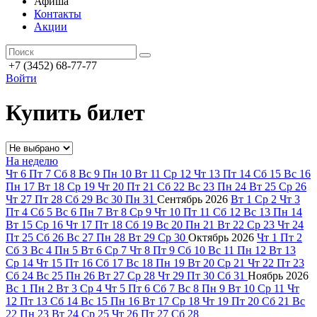
Афиша
Контакты
Акции
+7 (3452) 68-77-77
Войти
Купить билет
На неделю
Чт
6
Пт
7
Сб
8
Вс
9
Пн
10
Вт
11
Ср
12
Чт
13
Пт
14
Сб
15
Вс
16
Пн
17
Вт
18
Ср
19
Чт
20
Пт
21
Сб
22
Вс
23
Пн
24
Вт
25
Ср
26
Чт
27
Пт
28
Сб
29
Вс
30
Пн
31
Сентябрь
2026
Вт
1
Ср
2
Чт
3
Пт
4
Сб
5
Вс
6
Пн
7
Вт
8
Ср
9
Чт
10
Пт
11
Сб
12
Вс
13
Пн
14
Вт
15
Ср
16
Чт
17
Пт
18
Сб
19
Вс
20
Пн
21
Вт
22
Ср
23
Чт
24
Пт
25
Сб
26
Вс
27
Пн
28
Вт
29
Ср
30
Октябрь
2026
Чт
1
Пт
2
Сб
3
Вс
4
Пн
5
Вт
6
Ср
7
Чт
8
Пт
9
Сб
10
Вс
11
Пн
12
Вт
13
Ср
14
Чт
15
Пт
16
Сб
17
Вс
18
Пн
19
Вт
20
Ср
21
Чт
22
Пт
23
Сб
24
Вс
25
Пн
26
Вт
27
Ср
28
Чт
29
Пт
30
Сб
31
Ноябрь
2026
Вс
1
Пн
2
Вт
3
Ср
4
Чт
5
Пт
6
Сб
7
Вс
8
Пн
9
Вт
10
Ср
11
Чт
12
Пт
13
Сб
14
Вс
15
Пн
16
Вт
17
Ср
18
Чт
19
Пт
20
Сб
21
Вс
22
Пн
23
Вт
24
Ср
25
Чт
26
Пт
27
Сб
28