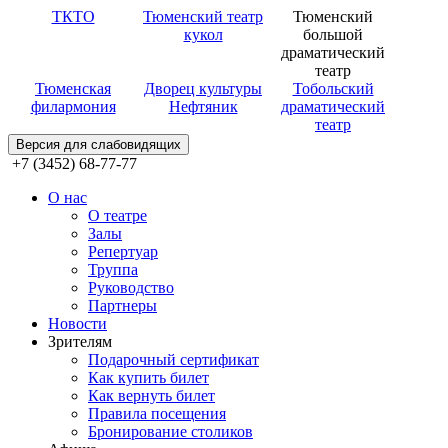
ТКТО
Тюменский театр
Тюменский
кукол
большой
драматический
театр
Тюменская
Дворец культуры
Тобольский
филармония
Нефтяник
драматический
театр
Версия для слабовидящих
+7 (3452) 68-77-77
О нас
О театре
Залы
Репертуар
Труппа
Руководство
Партнеры
Новости
Зрителям
Подарочный сертификат
Как купить билет
Как вернуть билет
Правила посещения
Бронирование столиков