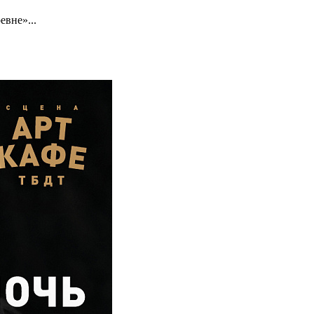
вне»...