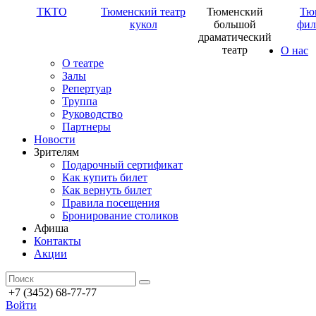
ТКТО
Тюменский театр
Тюменский
Тю
кукол
большой
фил
драматический
театр
О нас
О театре
Залы
Репертуар
Труппа
Руководство
Партнеры
Новости
Зрителям
Подарочный сертификат
Как купить билет
Как вернуть билет
Правила посещения
Бронирование столиков
Афиша
Контакты
Акции
+7 (3452) 68-77-77
Войти