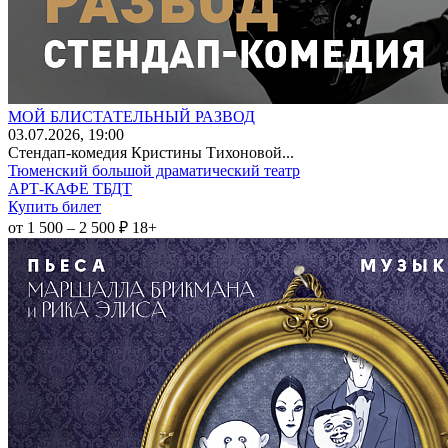
МОЙ БЛИСТАТЕЛЬНЫЙ РАЗВОД
03
.07.2026
, 19:00
Стендап-комедия Кристины Тихоновой...
Тюменский большой драматический театр
АРТ-КАФЕ ТБДТ
Купить билет
от 1 500 – 2 500 ₽
18+