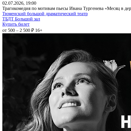
02
.07.2026
, 19:00
Трагикомедия по мотивам пьесы Ивана Тургенева «Месяц в дере
Тюменский большой драматический театр
ТБДТ Большой зал
Купить билет
от 500 – 2 500 ₽
16+