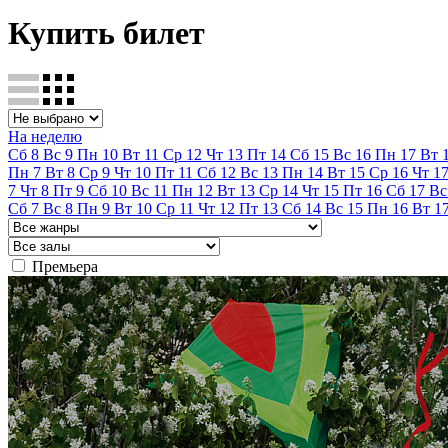
Купить билет
На неделю
Сб
8
Вс
9
Пн
10
Вт
11
Ср
12
Чт
13
Пт
14
Сб
15
Вс
16
Пн
17
Вт
Пн
7
Вт
8
Ср
9
Чт
10
Пт
11
Сб
12
Вс
13
Пн
14
Вт
15
Ср
16
Чт
1
7
Чт
8
Пт
9
Сб
10
Вс
11
Пн
12
Вт
13
Ср
14
Чт
15
Пт
16
Сб
17
Вс
Сб
7
Вс
8
Пн
9
Вт
10
Ср
11
Чт
12
Пт
13
Сб
14
Вс
15
Пн
16
Вт
1
Премьера