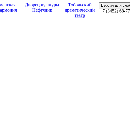
менская
Дворец культуры
Тобольский
Версия для сл
армония
Нефтяник
драматический
+7 (3452) 68-77
театр