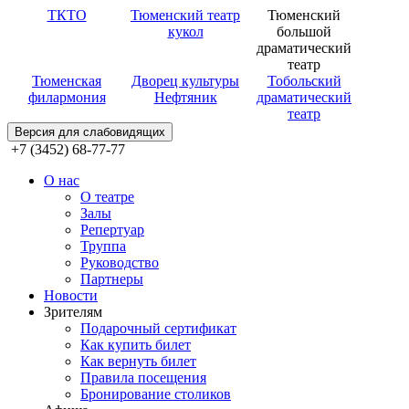
ТКТО
Тюменский театр
Тюменский
кукол
большой
драматический
театр
Тюменская
Дворец культуры
Тобольский
филармония
Нефтяник
драматический
театр
Версия для слабовидящих
+7 (3452) 68-77-77
О нас
О театре
Залы
Репертуар
Труппа
Руководство
Партнеры
Новости
Зрителям
Подарочный сертификат
Как купить билет
Как вернуть билет
Правила посещения
Бронирование столиков