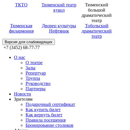
ТКТО
Тюменский театр
Тюменский
кукол
большой
драматический
театр
Тюменская
Дворец культуры
Тобольский
филармония
Нефтяник
драматический
театр
Версия для слабовидящих
+7 (3452) 68-77-77
О нас
О театре
Залы
Репертуар
Труппа
Руководство
Партнеры
Новости
Зрителям
Подарочный сертификат
Как купить билет
Как вернуть билет
Правила посещения
Бронирование столиков