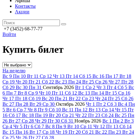
Афиша
Контакты
Акции
+7 (3452) 68-77-77
Войти
Купить билет
На неделю
Вс
9
Пн
10
Вт
11
Ср
12
Чт
13
Пт
14
Сб
15
Вс
16
Пн
17
Вт
18
Ср
19
Чт
20
Пт
21
Сб
22
Вс
23
Пн
24
Вт
25
Ср
26
Чт
27
Пт
28
Сб
29
Вс
30
Пн
31
Сентябрь
2026
Вт
1
Ср
2
Чт
3
Пт
4
Сб
5
Вс
6
Пн
7
Вт
8
Ср
9
Чт
10
Пт
11
Сб
12
Вс
13
Пн
14
Вт
15
Ср
16
Чт
17
Пт
18
Сб
19
Вс
20
Пн
21
Вт
22
Ср
23
Чт
24
Пт
25
Сб
26
Вс
27
Пн
28
Вт
29
Ср
30
Октябрь
2026
Чт
1
Пт
2
Сб
3
Вс
4
Пн
5
Вт
6
Ср
7
Чт
8
Пт
9
Сб
10
Вс
11
Пн
12
Вт
13
Ср
14
Чт
15
Пт
16
Сб
17
Вс
18
Пн
19
Вт
20
Ср
21
Чт
22
Пт
23
Сб
24
Вс
25
Пн
26
Вт
27
Ср
28
Чт
29
Пт
30
Сб
31
Ноябрь
2026
Вс
1
Пн
2
Вт
3
Ср
4
Чт
5
Пт
6
Сб
7
Вс
8
Пн
9
Вт
10
Ср
11
Чт
12
Пт
13
Сб
14
Вс
15
Пн
16
Вт
17
Ср
18
Чт
19
Пт
20
Сб
21
Вс
22
Пн
23
Вт
24
Ср
25
Чт
26
Пт
27
Сб
28