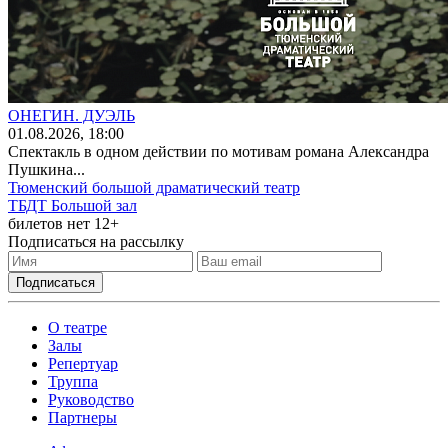
ОНЕГИН. ДУЭЛЬ
01
.08.2026
, 18:00
Спектакль в одном действии по мотивам романа Александра
Пушкина...
Тюменский большой драматический театр
ТБДТ Большой зал
билетов нет
12+
Подписаться на рассылку
О театре
Залы
Репертуар
Труппа
Руководство
Партнеры