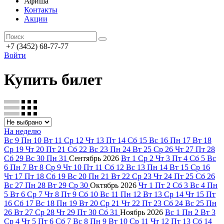
Афиша
Контакты
Акции
+7 (3452) 68-77-77
Войти
Купить билет
На неделю
Вс
9
Пн
10
Вт
11
Ср
12
Чт
13
Пт
14
Сб
15
Вс
16
Пн
17
Вт
18
Ср
19
Чт
20
Пт
21
Сб
22
Вс
23
Пн
24
Вт
25
Ср
26
Чт
27
Пт
28
Сб
29
Вс
30
Пн
31
Сентябрь
2026
Вт
1
Ср
2
Чт
3
Пт
4
Сб
5
Вс
6
Пн
7
Вт
8
Ср
9
Чт
10
Пт
11
Сб
12
Вс
13
Пн
14
Вт
15
Ср
16
Чт
17
Пт
18
Сб
19
Вс
20
Пн
21
Вт
22
Ср
23
Чт
24
Пт
25
Сб
26
Вс
27
Пн
28
Вт
29
Ср
30
Октябрь
2026
Чт
1
Пт
2
Сб
3
Вс
4
Пн
5
Вт
6
Ср
7
Чт
8
Пт
9
Сб
10
Вс
11
Пн
12
Вт
13
Ср
14
Чт
15
Пт
16
Сб
17
Вс
18
Пн
19
Вт
20
Ср
21
Чт
22
Пт
23
Сб
24
Вс
25
Пн
26
Вт
27
Ср
28
Чт
29
Пт
30
Сб
31
Ноябрь
2026
Вс
1
Пн
2
Вт
3
Ср
4
Чт
5
Пт
6
Сб
7
Вс
8
Пн
9
Вт
10
Ср
11
Чт
12
Пт
13
Сб
14