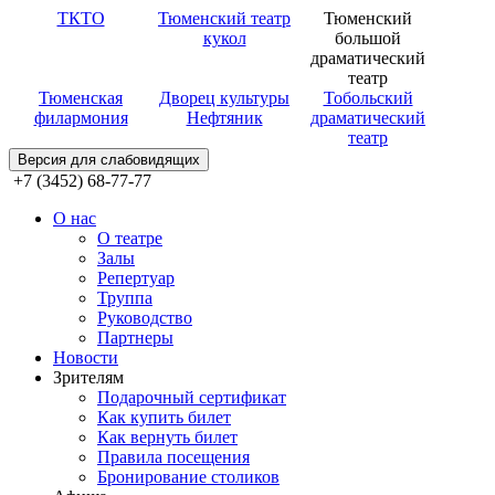
ТКТО
Тюменский театр
Тюменский
кукол
большой
драматический
театр
Тюменская
Дворец культуры
Тобольский
филармония
Нефтяник
драматический
театр
Версия для слабовидящих
+7 (3452) 68-77-77
О нас
О театре
Залы
Репертуар
Труппа
Руководство
Партнеры
Новости
Зрителям
Подарочный сертификат
Как купить билет
Как вернуть билет
Правила посещения
Бронирование столиков