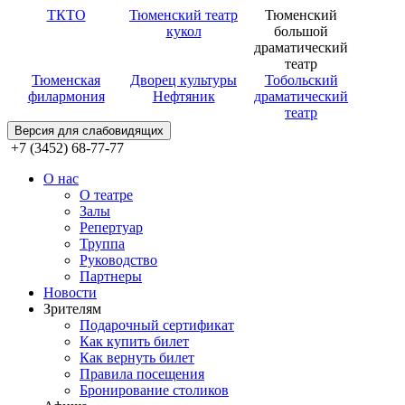
ТКТО
Тюменский театр
Тюменский
кукол
большой
драматический
театр
Тюменская
Дворец культуры
Тобольский
филармония
Нефтяник
драматический
театр
Версия для слабовидящих
+7 (3452) 68-77-77
О нас
О театре
Залы
Репертуар
Труппа
Руководство
Партнеры
Новости
Зрителям
Подарочный сертификат
Как купить билет
Как вернуть билет
Правила посещения
Бронирование столиков