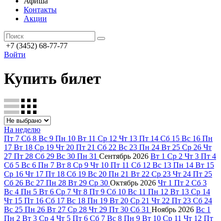
Афиша
Контакты
Акции
+7 (3452) 68-77-77
Войти
Купить билет
На неделю
Пт
7
Сб
8
Вс
9
Пн
10
Вт
11
Ср
12
Чт
13
Пт
14
Сб
15
Вс
16
Пн
17
Вт
18
Ср
19
Чт
20
Пт
21
Сб
22
Вс
23
Пн
24
Вт
25
Ср
26
Чт
27
Пт
28
Сб
29
Вс
30
Пн
31
Сентябрь
2026
Вт
1
Ср
2
Чт
3
Пт
4
Сб
5
Вс
6
Пн
7
Вт
8
Ср
9
Чт
10
Пт
11
Сб
12
Вс
13
Пн
14
Вт
15
Ср
16
Чт
17
Пт
18
Сб
19
Вс
20
Пн
21
Вт
22
Ср
23
Чт
24
Пт
25
Сб
26
Вс
27
Пн
28
Вт
29
Ср
30
Октябрь
2026
Чт
1
Пт
2
Сб
3
Вс
4
Пн
5
Вт
6
Ср
7
Чт
8
Пт
9
Сб
10
Вс
11
Пн
12
Вт
13
Ср
14
Чт
15
Пт
16
Сб
17
Вс
18
Пн
19
Вт
20
Ср
21
Чт
22
Пт
23
Сб
24
Вс
25
Пн
26
Вт
27
Ср
28
Чт
29
Пт
30
Сб
31
Ноябрь
2026
Вс
1
Пн
2
Вт
3
Ср
4
Чт
5
Пт
6
Сб
7
Вс
8
Пн
9
Вт
10
Ср
11
Чт
12
Пт