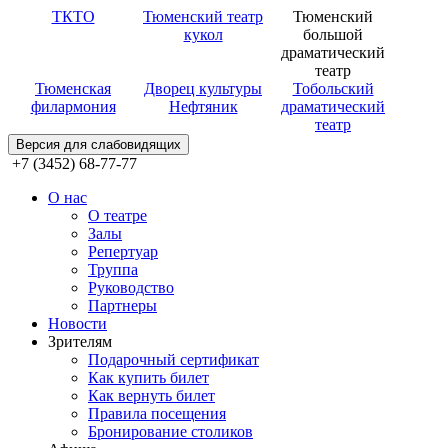
ТКТО
Тюменский театр
Тюменский
кукол
большой
драматический
театр
Тюменская
Дворец культуры
Тобольский
филармония
Нефтяник
драматический
театр
Версия для слабовидящих
+7 (3452) 68-77-77
О нас
О театре
Залы
Репертуар
Труппа
Руководство
Партнеры
Новости
Зрителям
Подарочный сертификат
Как купить билет
Как вернуть билет
Правила посещения
Бронирование столиков