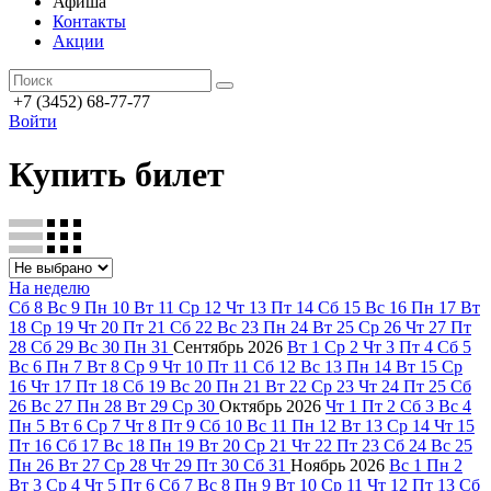
Афиша
Контакты
Акции
+7 (3452) 68-77-77
Войти
Купить билет
На неделю
Сб
8
Вс
9
Пн
10
Вт
11
Ср
12
Чт
13
Пт
14
Сб
15
Вс
16
Пн
17
Вт
18
Ср
19
Чт
20
Пт
21
Сб
22
Вс
23
Пн
24
Вт
25
Ср
26
Чт
27
Пт
28
Сб
29
Вс
30
Пн
31
Сентябрь
2026
Вт
1
Ср
2
Чт
3
Пт
4
Сб
5
Вс
6
Пн
7
Вт
8
Ср
9
Чт
10
Пт
11
Сб
12
Вс
13
Пн
14
Вт
15
Ср
16
Чт
17
Пт
18
Сб
19
Вс
20
Пн
21
Вт
22
Ср
23
Чт
24
Пт
25
Сб
26
Вс
27
Пн
28
Вт
29
Ср
30
Октябрь
2026
Чт
1
Пт
2
Сб
3
Вс
4
Пн
5
Вт
6
Ср
7
Чт
8
Пт
9
Сб
10
Вс
11
Пн
12
Вт
13
Ср
14
Чт
15
Пт
16
Сб
17
Вс
18
Пн
19
Вт
20
Ср
21
Чт
22
Пт
23
Сб
24
Вс
25
Пн
26
Вт
27
Ср
28
Чт
29
Пт
30
Сб
31
Ноябрь
2026
Вс
1
Пн
2
Вт
3
Ср
4
Чт
5
Пт
6
Сб
7
Вс
8
Пн
9
Вт
10
Ср
11
Чт
12
Пт
13
Сб