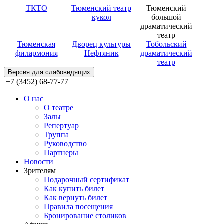
ТКТО
Тюменский театр
Тюменский
кукол
большой
драматический
театр
Тюменская
Дворец культуры
Тобольский
филармония
Нефтяник
драматический
театр
Версия для слабовидящих
+7 (3452) 68-77-77
О нас
О театре
Залы
Репертуар
Труппа
Руководство
Партнеры
Новости
Зрителям
Подарочный сертификат
Как купить билет
Как вернуть билет
Правила посещения
Бронирование столиков