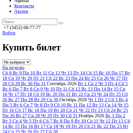
Афиша
Контакты
Акции
+7 (3452) 68-77-77
Войти
Купить билет
На неделю
Сб
8
Вс
9
Пн
10
Вт
11
Ср
12
Чт
13
Пт
14
Сб
15
Вс
16
Пн
17
Вт
18
Ср
19
Чт
20
Пт
21
Сб
22
Вс
23
Пн
24
Вт
25
Ср
26
Чт
27
Пт
28
Сб
29
Вс
30
Пн
31
Сентябрь
2026
Вт
1
Ср
2
Чт
3
Пт
4
Сб
5
Вс
6
Пн
7
Вт
8
Ср
9
Чт
10
Пт
11
Сб
12
Вс
13
Пн
14
Вт
15
Ср
16
Чт
17
Пт
18
Сб
19
Вс
20
Пн
21
Вт
22
Ср
23
Чт
24
Пт
25
Сб
26
Вс
27
Пн
28
Вт
29
Ср
30
Октябрь
2026
Чт
1
Пт
2
Сб
3
Вс
4
Пн
5
Вт
6
Ср
7
Чт
8
Пт
9
Сб
10
Вс
11
Пн
12
Вт
13
Ср
14
Чт
15
Пт
16
Сб
17
Вс
18
Пн
19
Вт
20
Ср
21
Чт
22
Пт
23
Сб
24
Вс
25
Пн
26
Вт
27
Ср
28
Чт
29
Пт
30
Сб
31
Ноябрь
2026
Вс
1
Пн
2
Вт
3
Ср
4
Чт
5
Пт
6
Сб
7
Вс
8
Пн
9
Вт
10
Ср
11
Чт
12
Пт
13
Сб
14
Вс
15
Пн
16
Вт
17
Ср
18
Чт
19
Пт
20
Сб
21
Вс
22
Пн
23
Вт
24
Ср
25
Чт
26
Пт
27
Сб
28