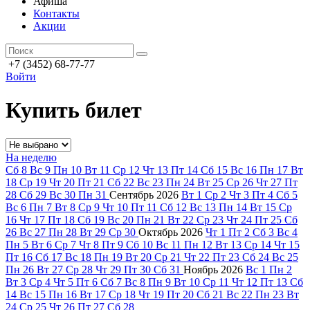
Афиша
Контакты
Акции
+7 (3452) 68-77-77
Войти
Купить билет
На неделю
Сб
8
Вс
9
Пн
10
Вт
11
Ср
12
Чт
13
Пт
14
Сб
15
Вс
16
Пн
17
Вт
18
Ср
19
Чт
20
Пт
21
Сб
22
Вс
23
Пн
24
Вт
25
Ср
26
Чт
27
Пт
28
Сб
29
Вс
30
Пн
31
Сентябрь
2026
Вт
1
Ср
2
Чт
3
Пт
4
Сб
5
Вс
6
Пн
7
Вт
8
Ср
9
Чт
10
Пт
11
Сб
12
Вс
13
Пн
14
Вт
15
Ср
16
Чт
17
Пт
18
Сб
19
Вс
20
Пн
21
Вт
22
Ср
23
Чт
24
Пт
25
Сб
26
Вс
27
Пн
28
Вт
29
Ср
30
Октябрь
2026
Чт
1
Пт
2
Сб
3
Вс
4
Пн
5
Вт
6
Ср
7
Чт
8
Пт
9
Сб
10
Вс
11
Пн
12
Вт
13
Ср
14
Чт
15
Пт
16
Сб
17
Вс
18
Пн
19
Вт
20
Ср
21
Чт
22
Пт
23
Сб
24
Вс
25
Пн
26
Вт
27
Ср
28
Чт
29
Пт
30
Сб
31
Ноябрь
2026
Вс
1
Пн
2
Вт
3
Ср
4
Чт
5
Пт
6
Сб
7
Вс
8
Пн
9
Вт
10
Ср
11
Чт
12
Пт
13
Сб
14
Вс
15
Пн
16
Вт
17
Ср
18
Чт
19
Пт
20
Сб
21
Вс
22
Пн
23
Вт
24
Ср
25
Чт
26
Пт
27
Сб
28