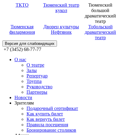
ТКТО
Тюменский театр
Тюменский
кукол
большой
драматический
театр
Тюменская
Дворец культуры
Тобольский
филармония
Нефтяник
драматический
театр
Версия для слабовидящих
+7 (3452) 68-77-77
О нас
О театре
Залы
Репертуар
Труппа
Руководство
Партнеры
Новости
Зрителям
Подарочный сертификат
Как купить билет
Как вернуть билет
Правила посещения
Бронирование столиков