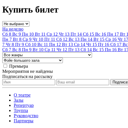
Купить билет
На неделю
Сб
8
Вс
9
Пн
10
Вт
11
Ср
12
Чт
13
Пт
14
Сб
15
Вс
16
Пн
17
Вт
Пн
7
Вт
8
Ср
9
Чт
10
Пт
11
Сб
12
Вс
13
Пн
14
Вт
15
Ср
16
Чт
1
7
Чт
8
Пт
9
Сб
10
Вс
11
Пн
12
Вт
13
Ср
14
Чт
15
Пт
16
Сб
17
Вс
Сб
7
Вс
8
Пн
9
Вт
10
Ср
11
Чт
12
Пт
13
Сб
14
Вс
15
Пн
16
Вт
1
Премьера
Мероприятия не найдены
Подписаться на рассылку
О театре
Залы
Репертуар
Труппа
Руководство
Партнеры