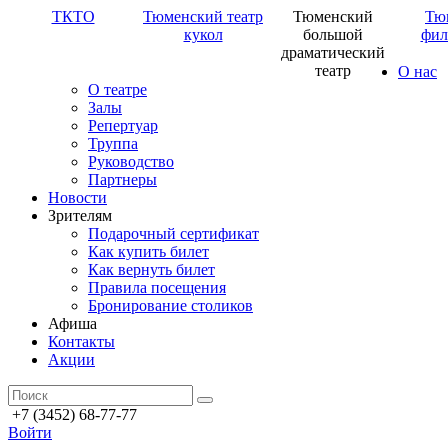
ТКТО
Тюменский театр
Тюменский
Тю
кукол
большой
фил
драматический
театр
О нас
О театре
Залы
Репертуар
Труппа
Руководство
Партнеры
Новости
Зрителям
Подарочный сертификат
Как купить билет
Как вернуть билет
Правила посещения
Бронирование столиков
Афиша
Контакты
Акции
+7 (3452) 68-77-77
Войти