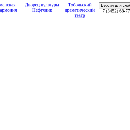
менская
Дворец культуры
Тобольский
Версия для сл
армония
Нефтяник
драматический
+7 (3452) 68-77
театр