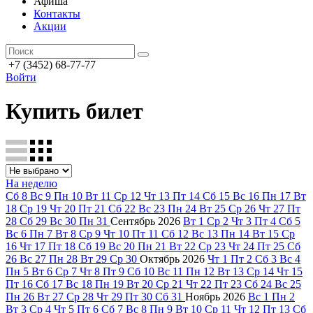
Афиша
Контакты
Акции
+7 (3452) 68-77-77
Войти
Купить билет
На неделю
Сб
8
Вс
9
Пн
10
Вт
11
Ср
12
Чт
13
Пт
14
Сб
15
Вс
16
Пн
17
Вт
18
Ср
19
Чт
20
Пт
21
Сб
22
Вс
23
Пн
24
Вт
25
Ср
26
Чт
27
Пт
28
Сб
29
Вс
30
Пн
31
Сентябрь
2026
Вт
1
Ср
2
Чт
3
Пт
4
Сб
5
Вс
6
Пн
7
Вт
8
Ср
9
Чт
10
Пт
11
Сб
12
Вс
13
Пн
14
Вт
15
Ср
16
Чт
17
Пт
18
Сб
19
Вс
20
Пн
21
Вт
22
Ср
23
Чт
24
Пт
25
Сб
26
Вс
27
Пн
28
Вт
29
Ср
30
Октябрь
2026
Чт
1
Пт
2
Сб
3
Вс
4
Пн
5
Вт
6
Ср
7
Чт
8
Пт
9
Сб
10
Вс
11
Пн
12
Вт
13
Ср
14
Чт
15
Пт
16
Сб
17
Вс
18
Пн
19
Вт
20
Ср
21
Чт
22
Пт
23
Сб
24
Вс
25
Пн
26
Вт
27
Ср
28
Чт
29
Пт
30
Сб
31
Ноябрь
2026
Вс
1
Пн
2
Вт
3
Ср
4
Чт
5
Пт
6
Сб
7
Вс
8
Пн
9
Вт
10
Ср
11
Чт
12
Пт
13
Сб