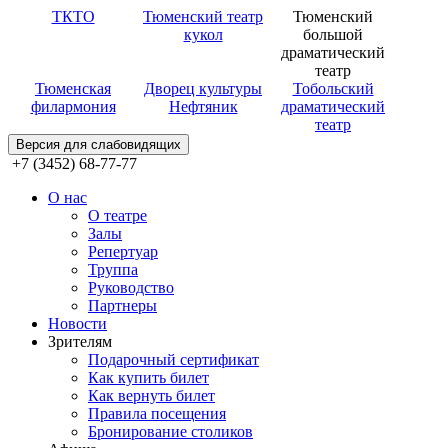
ТКТО
Тюменский театр
Тюменский
кукол
большой
драматический
театр
Тюменская
Дворец культуры
Тобольский
филармония
Нефтяник
драматический
театр
Версия для слабовидящих
+7 (3452) 68-77-77
О нас
О театре
Залы
Репертуар
Труппа
Руководство
Партнеры
Новости
Зрителям
Подарочный сертификат
Как купить билет
Как вернуть билет
Правила посещения
Бронирование столиков