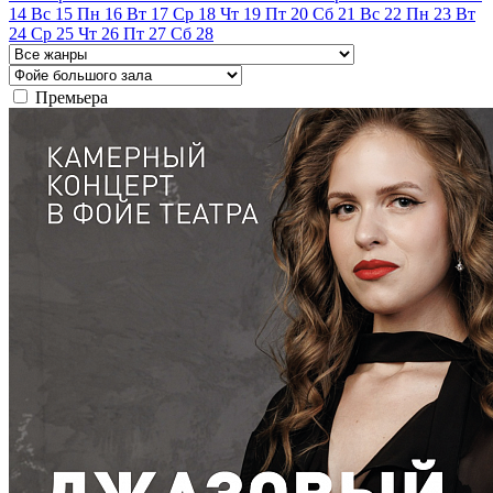
14
Вс
15
Пн
16
Вт
17
Ср
18
Чт
19
Пт
20
Сб
21
Вс
22
Пн
23
Вт
24
Ср
25
Чт
26
Пт
27
Сб
28
Премьера