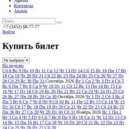
Афиша
Контакты
Акции
+7 (3452) 68-77-77
Войти
Купить билет
На неделю
Сб
8
Вс
9
Пн
10
Вт
11
Ср
12
Чт
13
Пт
14
Сб
15
Вс
16
Пн
17
Вт
18
Ср
19
Чт
20
Пт
21
Сб
22
Вс
23
Пн
24
Вт
25
Ср
26
Чт
27
Пт
28
Сб
29
Вс
30
Пн
31
Сентябрь
2026
Вт
1
Ср
2
Чт
3
Пт
4
Сб
5
Вс
6
Пн
7
Вт
8
Ср
9
Чт
10
Пт
11
Сб
12
Вс
13
Пн
14
Вт
15
Ср
16
Чт
17
Пт
18
Сб
19
Вс
20
Пн
21
Вт
22
Ср
23
Чт
24
Пт
25
Сб
26
Вс
27
Пн
28
Вт
29
Ср
30
Октябрь
2026
Чт
1
Пт
2
Сб
3
Вс
4
Пн
5
Вт
6
Ср
7
Чт
8
Пт
9
Сб
10
Вс
11
Пн
12
Вт
13
Ср
14
Чт
15
Пт
16
Сб
17
Вс
18
Пн
19
Вт
20
Ср
21
Чт
22
Пт
23
Сб
24
Вс
25
Пн
26
Вт
27
Ср
28
Чт
29
Пт
30
Сб
31
Ноябрь
2026
Вс
1
Пн
2
Вт
3
Ср
4
Чт
5
Пт
6
Сб
7
Вс
8
Пн
9
Вт
10
Ср
11
Чт
12
Пт
13
Сб
14
Вс
15
Пн
16
Вт
17
Ср
18
Чт
19
Пт
20
Сб
21
Вс
22
Пн
23
Вт
24
Ср
25
Чт
26
Пт
27
Сб
28