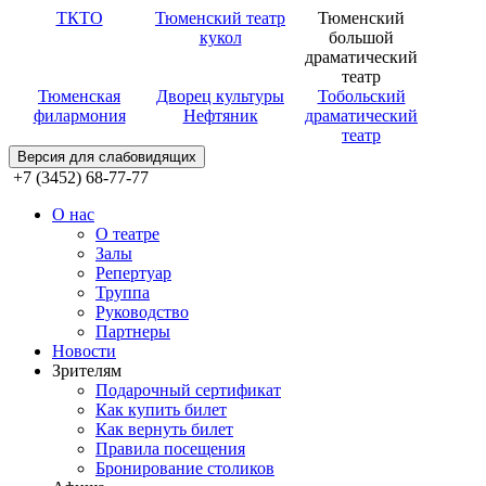
ТКТО
Тюменский театр
Тюменский
кукол
большой
драматический
театр
Тюменская
Дворец культуры
Тобольский
филармония
Нефтяник
драматический
театр
Версия для слабовидящих
+7 (3452) 68-77-77
О нас
О театре
Залы
Репертуар
Труппа
Руководство
Партнеры
Новости
Зрителям
Подарочный сертификат
Как купить билет
Как вернуть билет
Правила посещения
Бронирование столиков