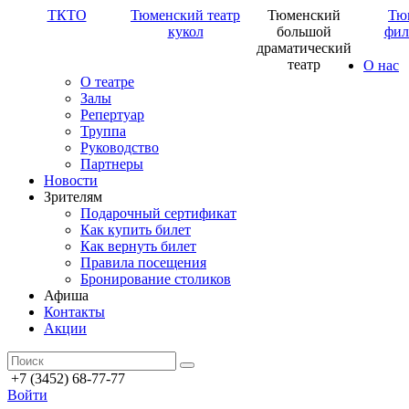
ТКТО
Тюменский театр
Тюменский
Тю
кукол
большой
фил
драматический
театр
О нас
О театре
Залы
Репертуар
Труппа
Руководство
Партнеры
Новости
Зрителям
Подарочный сертификат
Как купить билет
Как вернуть билет
Правила посещения
Бронирование столиков
Афиша
Контакты
Акции
+7 (3452) 68-77-77
Войти