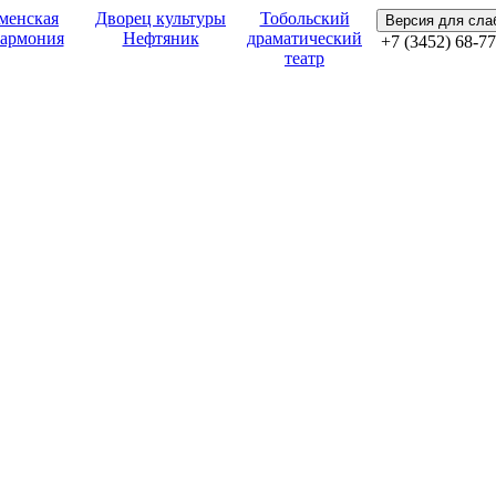
менская
Дворец культуры
Тобольский
Версия для сл
армония
Нефтяник
драматический
+7 (3452) 68-77
театр