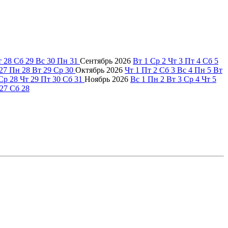
т
28
Сб
29
Вс
30
Пн
31
Сентябрь
2026
Вт
1
Ср
2
Чт
3
Пт
4
Сб
5
27
Пн
28
Вт
29
Ср
30
Октябрь
2026
Чт
1
Пт
2
Сб
3
Вс
4
Пн
5
Вт
Ср
28
Чт
29
Пт
30
Сб
31
Ноябрь
2026
Вс
1
Пн
2
Вт
3
Ср
4
Чт
5
27
Сб
28