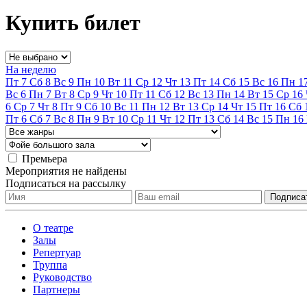
Купить билет
На неделю
Пт
7
Сб
8
Вс
9
Пн
10
Вт
11
Ср
12
Чт
13
Пт
14
Сб
15
Вс
16
Пн
1
Вс
6
Пн
7
Вт
8
Ср
9
Чт
10
Пт
11
Сб
12
Вс
13
Пн
14
Вт
15
Ср
16
6
Ср
7
Чт
8
Пт
9
Сб
10
Вс
11
Пн
12
Вт
13
Ср
14
Чт
15
Пт
16
Сб
Пт
6
Сб
7
Вс
8
Пн
9
Вт
10
Ср
11
Чт
12
Пт
13
Сб
14
Вс
15
Пн
16
Премьера
Мероприятия не найдены
Подписаться на рассылку
О театре
Залы
Репертуар
Труппа
Руководство
Партнеры