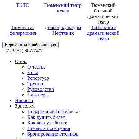
ТКТО
Тюменский театр
Тюменский
кукол
большой
драматический
театр
Тюменская
Дворец культуры
Тобольский
филармония
Нефтяник
драматический
театр
Версия для слабовидящих
+7 (3452) 68-77-77
О нас
О театре
Залы
Репертуар
Труппа
Руководство
Партнеры
Новости
Зрителям
Подарочный сертификат
Как купить билет
Как вернуть билет
Правила посещения
Бронирование столиков