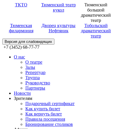
ТКТО
Тюменский театр
Тюменский
кукол
большой
драматический
театр
Тюменская
Дворец культуры
Тобольский
филармония
Нефтяник
драматический
театр
Версия для слабовидящих
+7 (3452) 68-77-77
О нас
О театре
Залы
Репертуар
Труппа
Руководство
Партнеры
Новости
Зрителям
Подарочный сертификат
Как купить билет
Как вернуть билет
Правила посещения
Бронирование столиков