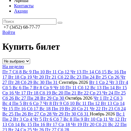
Афиша
Контакты
Акции
+7 (3452) 68-77-77
Войти
Купить билет
На неделю
Пт
7
Сб
8
Вс
9
Пн
10
Вт
11
Ср
12
Чт
13
Пт
14
Сб
15
Вс
16
Пн
17
Вт
18
Ср
19
Чт
20
Пт
21
Сб
22
Вс
23
Пн
24
Вт
25
Ср
26
Чт
27
Пт
28
Сб
29
Вс
30
Пн
31
Сентябрь
2026
Вт
1
Ср
2
Чт
3
Пт
4
Сб
5
Вс
6
Пн
7
Вт
8
Ср
9
Чт
10
Пт
11
Сб
12
Вс
13
Пн
14
Вт
15
Ср
16
Чт
17
Пт
18
Сб
19
Вс
20
Пн
21
Вт
22
Ср
23
Чт
24
Пт
25
Сб
26
Вс
27
Пн
28
Вт
29
Ср
30
Октябрь
2026
Чт
1
Пт
2
Сб
3
Вс
4
Пн
5
Вт
6
Ср
7
Чт
8
Пт
9
Сб
10
Вс
11
Пн
12
Вт
13
Ср
14
Чт
15
Пт
16
Сб
17
Вс
18
Пн
19
Вт
20
Ср
21
Чт
22
Пт
23
Сб
24
Вс
25
Пн
26
Вт
27
Ср
28
Чт
29
Пт
30
Сб
31
Ноябрь
2026
Вс
1
Пн
2
Вт
3
Ср
4
Чт
5
Пт
6
Сб
7
Вс
8
Пн
9
Вт
10
Ср
11
Чт
12
Пт
13
Сб
14
Вс
15
Пн
16
Вт
17
Ср
18
Чт
19
Пт
20
Сб
21
Вс
22
Пн
23
Вт
24
Ср
25
Чт
26
Пт
27
Сб
28