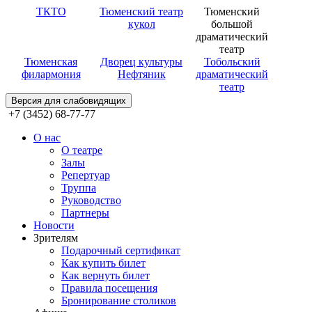
ТКТО
Тюменский театр
Тюменский
кукол
большой
драматический
театр
Тюменская
Дворец культуры
Тобольский
филармония
Нефтяник
драматический
театр
Версия для слабовидящих
+7 (3452) 68-77-77
О нас
О театре
Залы
Репертуар
Труппа
Руководство
Партнеры
Новости
Зрителям
Подарочный сертификат
Как купить билет
Как вернуть билет
Правила посещения
Бронирование столиков