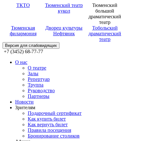
ТКТО
Тюменский театр
Тюменский
кукол
большой
драматический
театр
Тюменская
Дворец культуры
Тобольский
филармония
Нефтяник
драматический
театр
Версия для слабовидящих
+7 (3452) 68-77-77
О нас
О театре
Залы
Репертуар
Труппа
Руководство
Партнеры
Новости
Зрителям
Подарочный сертификат
Как купить билет
Как вернуть билет
Правила посещения
Бронирование столиков