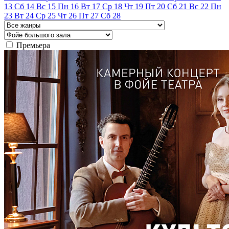
13
Сб
14
Вс
15
Пн
16
Вт
17
Ср
18
Чт
19
Пт
20
Сб
21
Вс
22
Пн
23
Вт
24
Ср
25
Чт
26
Пт
27
Сб
28
Премьера