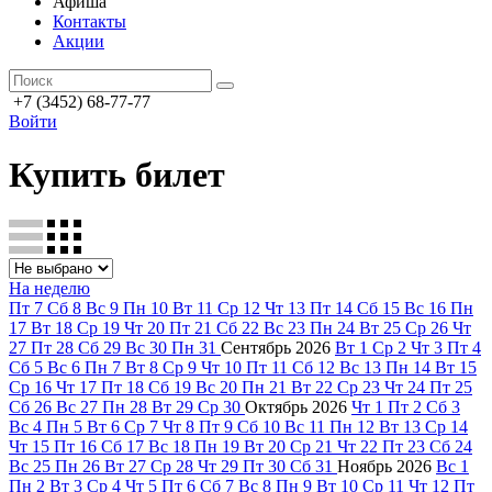
Афиша
Контакты
Акции
+7 (3452) 68-77-77
Войти
Купить билет
На неделю
Пт
7
Сб
8
Вс
9
Пн
10
Вт
11
Ср
12
Чт
13
Пт
14
Сб
15
Вс
16
Пн
17
Вт
18
Ср
19
Чт
20
Пт
21
Сб
22
Вс
23
Пн
24
Вт
25
Ср
26
Чт
27
Пт
28
Сб
29
Вс
30
Пн
31
Сентябрь
2026
Вт
1
Ср
2
Чт
3
Пт
4
Сб
5
Вс
6
Пн
7
Вт
8
Ср
9
Чт
10
Пт
11
Сб
12
Вс
13
Пн
14
Вт
15
Ср
16
Чт
17
Пт
18
Сб
19
Вс
20
Пн
21
Вт
22
Ср
23
Чт
24
Пт
25
Сб
26
Вс
27
Пн
28
Вт
29
Ср
30
Октябрь
2026
Чт
1
Пт
2
Сб
3
Вс
4
Пн
5
Вт
6
Ср
7
Чт
8
Пт
9
Сб
10
Вс
11
Пн
12
Вт
13
Ср
14
Чт
15
Пт
16
Сб
17
Вс
18
Пн
19
Вт
20
Ср
21
Чт
22
Пт
23
Сб
24
Вс
25
Пн
26
Вт
27
Ср
28
Чт
29
Пт
30
Сб
31
Ноябрь
2026
Вс
1
Пн
2
Вт
3
Ср
4
Чт
5
Пт
6
Сб
7
Вс
8
Пн
9
Вт
10
Ср
11
Чт
12
Пт