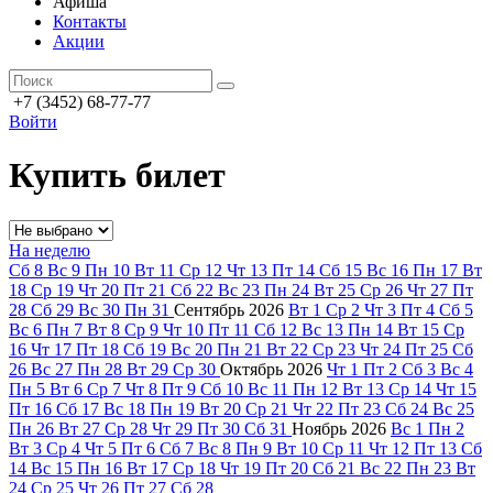
Афиша
Контакты
Акции
+7 (3452) 68-77-77
Войти
Купить билет
На неделю
Сб
8
Вс
9
Пн
10
Вт
11
Ср
12
Чт
13
Пт
14
Сб
15
Вс
16
Пн
17
Вт
18
Ср
19
Чт
20
Пт
21
Сб
22
Вс
23
Пн
24
Вт
25
Ср
26
Чт
27
Пт
28
Сб
29
Вс
30
Пн
31
Сентябрь
2026
Вт
1
Ср
2
Чт
3
Пт
4
Сб
5
Вс
6
Пн
7
Вт
8
Ср
9
Чт
10
Пт
11
Сб
12
Вс
13
Пн
14
Вт
15
Ср
16
Чт
17
Пт
18
Сб
19
Вс
20
Пн
21
Вт
22
Ср
23
Чт
24
Пт
25
Сб
26
Вс
27
Пн
28
Вт
29
Ср
30
Октябрь
2026
Чт
1
Пт
2
Сб
3
Вс
4
Пн
5
Вт
6
Ср
7
Чт
8
Пт
9
Сб
10
Вс
11
Пн
12
Вт
13
Ср
14
Чт
15
Пт
16
Сб
17
Вс
18
Пн
19
Вт
20
Ср
21
Чт
22
Пт
23
Сб
24
Вс
25
Пн
26
Вт
27
Ср
28
Чт
29
Пт
30
Сб
31
Ноябрь
2026
Вс
1
Пн
2
Вт
3
Ср
4
Чт
5
Пт
6
Сб
7
Вс
8
Пн
9
Вт
10
Ср
11
Чт
12
Пт
13
Сб
14
Вс
15
Пн
16
Вт
17
Ср
18
Чт
19
Пт
20
Сб
21
Вс
22
Пн
23
Вт
24
Ср
25
Чт
26
Пт
27
Сб
28