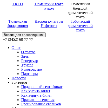
ТКТО
Тюменский театр
Тюменский
кукол
большой
драматический
театр
Тюменская
Дворец культуры
Тобольский
филармония
Нефтяник
драматический
театр
Версия для слабовидящих
+7 (3452) 68-77-77
О нас
О театре
Залы
Репертуар
Труппа
Руководство
Партнеры
Новости
Зрителям
Подарочный сертификат
Как купить билет
Как вернуть билет
Правила посещения
Бронирование столиков