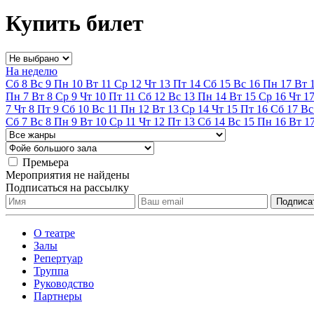
Купить билет
На неделю
Сб
8
Вс
9
Пн
10
Вт
11
Ср
12
Чт
13
Пт
14
Сб
15
Вс
16
Пн
17
Вт
Пн
7
Вт
8
Ср
9
Чт
10
Пт
11
Сб
12
Вс
13
Пн
14
Вт
15
Ср
16
Чт
1
7
Чт
8
Пт
9
Сб
10
Вс
11
Пн
12
Вт
13
Ср
14
Чт
15
Пт
16
Сб
17
Вс
Сб
7
Вс
8
Пн
9
Вт
10
Ср
11
Чт
12
Пт
13
Сб
14
Вс
15
Пн
16
Вт
1
Премьера
Мероприятия не найдены
Подписаться на рассылку
О театре
Залы
Репертуар
Труппа
Руководство
Партнеры