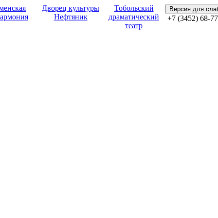
менская
Дворец культуры
Тобольский
Версия для сл
армония
Нефтяник
драматический
+7 (3452) 68-77
театр