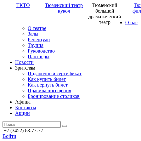
ТКТО
Тюменский театр
Тюменский
Тю
кукол
большой
фил
драматический
театр
О нас
О театре
Залы
Репертуар
Труппа
Руководство
Партнеры
Новости
Зрителям
Подарочный сертификат
Как купить билет
Как вернуть билет
Правила посещения
Бронирование столиков
Афиша
Контакты
Акции
+7 (3452) 68-77-77
Войти